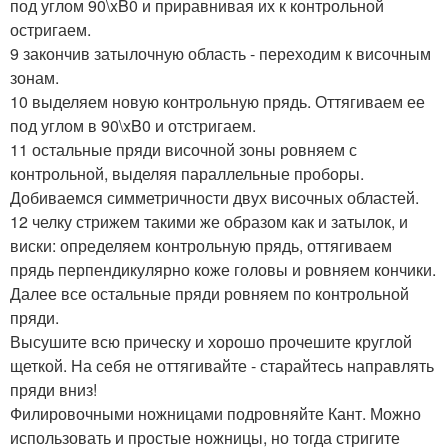
под углом 90\xB0 и приравнивая их к контрольной
остригаем.
9 закончив затылочную область - переходим к височным
зонам.
10 выделяем новую контрольную прядь. Оттягиваем ее
под углом в 90\xB0 и отстригаем.
11 остальные пряди височной зоны ровняем с
контрольной, выделяя параллельные проборы.
Добиваемся симметричности двух височных областей.
12 челку стрижем такими же образом как и затылок, и
виски: определяем контрольную прядь, оттягиваем
прядь перпендикулярно коже головы и ровняем кончики.
Далее все остальные пряди ровняем по контрольной
пряди.
Высушите всю прическу и хорошо прочешите круглой
щеткой. На себя не оттягивайте - старайтесь направлять
пряди вниз!
Филировочными ножницами подровняйте Кант. Можно
использовать и простые ножницы, но тогда стригите