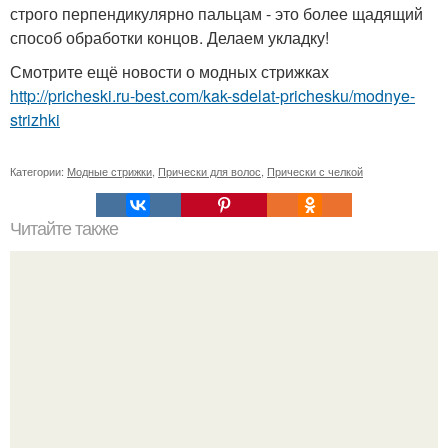
строго перпендикулярно пальцам - это более щадящий
способ обработки концов. Делаем укладку!
Смотрите ещё новости о модных стрижках
http://pricheski.ru-best.com/kak-sdelat-prichesku/modnye-
strizhki
Категории:
Модные стрижки
,
Прически для волос
,
Прически с челкой
Читайте также
Мечтаешь о длинных, густых волосах?