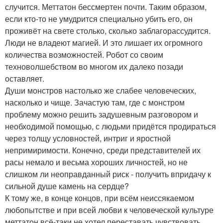
случится. Меттатон бессмертен почти. Таким образом,
если кто-то не умудрится специально убить его, он
проживёт на свете столько, сколько заблагорассудится.
Люди не владеют магией. И это лишает их огромного
количества возможностей. Робот со своим
техноволшебством во многом их далеко позади
оставляет.
Души монстров настолько же слабее человеческих,
насколько и чище. Зачастую там, где с монстром
проблему можно решить задушевным разговором и
необходимой помощью, с людьми придётся продираться
через толщу условностей, интриг и яростной
непримиримости. Конечно, среди представителей их
расы немало и весьма хороших личностей, но не
слишком ли неоправданный риск - получить впридачу к
сильной душе камень на сердце?
К тому же, в конце концов, при всём неиссякаемом
любопытстве и при всей любви к человеческой культуре
меттатон всё-таки не хотел переставать чувствовать