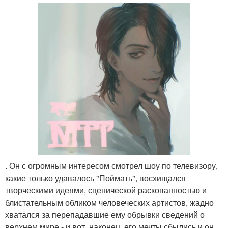
. Он с огромным интересом смотрел шоу по телевизору,
какие только удавалось "Поймать", восхищался
творческими идеями, сценической раскованностью и
блистательным обликом человеческих артистов, жадно
хватался за перепадавшие ему обрывки сведений о
верхнем мире - и вот, наконец, его мечты сбылись и он