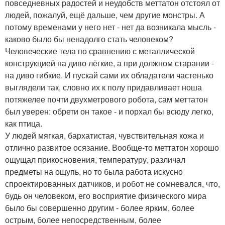
повседневных радостей и неудобств меттатон отстоял от
людей, пожалуй, ещё дальше, чем другие монстры. А
потому временами у него нет - нет да возникала мысль -
каково было бы ненадолго стать человеком?
Человеческие тела по сравнению с металлической
конструкцией на диво лёгкие, а при должном старании -
на диво гибкие. И пускай сами их обладатели частенько
выглядели так, словно их к полу придавливает ноша
потяжелее почти двухметрового робота, сам меттатон
был уверен: обрети он такое - и порхал бы всюду легко,
как птица.
У людей мягкая, бархатистая, чувствительная кожа и
отлично развитое осязание. Вообще-то меттатон хорошо
ощущал прикосновения, температуру, различал
предметы на ощупь, но то была работа искусно
спроектированных датчиков, и робот не сомневался, что,
будь он человеком, его восприятие физического мира
было бы совершенно другим - более ярким, более
острым, более непосредственным, более