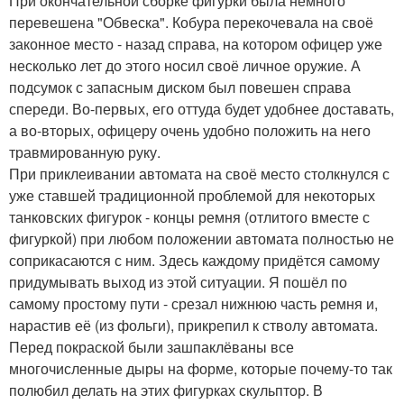
При окончательной сборке фигурки была немного
перевешена "Обвеска". Кобура перекочевала на своё
законное место - назад справа, на котором офицер уже
несколько лет до этого носил своё личное оружие. А
подсумок с запасным диском был повешен справа
спереди. Во-первых, его оттуда будет удобнее доставать,
а во-вторых, офицеру очень удобно положить на него
травмированную руку.
При приклеивании автомата на своё место столкнулся с
уже ставшей традиционной проблемой для некоторых
танковских фигурок - концы ремня (отлитого вместе с
фигуркой) при любом положении автомата полностью не
соприкасаются с ним. Здесь каждому придётся самому
придумывать выход из этой ситуации. Я пошёл по
самому простому пути - срезал нижнюю часть ремня и,
нарастив её (из фольги), прикрепил к стволу автомата.
Перед покраской были зашпаклёваны все
многочисленные дыры на форме, которые почему-то так
полюбил делать на этих фигурках скульптор. В