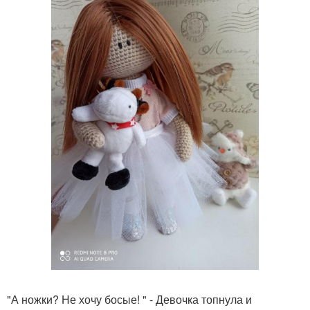
"А ножки? Не хочу босые! " - Девочка топнула и