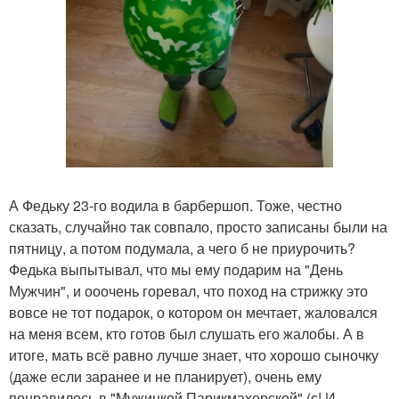
А Федьку 23-го водила в барбершоп. Тоже, честно
сказать, случайно так совпало, просто записаны были на
пятницу, а потом подумала, а чего б не приурочить?
Федька выпытывал, что мы ему подарим на "День
Мужчин", и ооочень горевал, что поход на стрижку это
вовсе не тот подарок, о котором он мечтает, жаловался
на меня всем, кто готов был слушать его жалобы. А в
итоге, мать всё равно лучше знает, что хорошо сыночку
(даже если заранее и не планирует), очень ему
понравилось в "Мужицкой Парикмахерской" (с! И