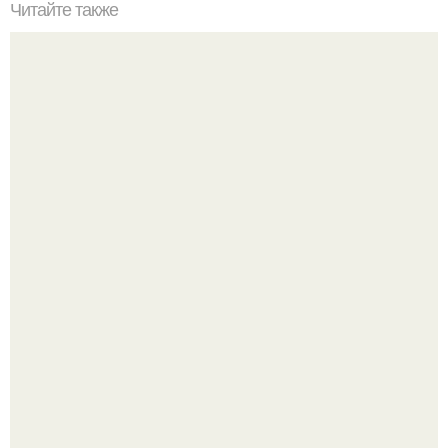
Читайте также
Нужно ли смывать краску для волос шампунем. Как
сохранить цвет окрашенных волос надолго – советы
Решила я наконец то избавиться от этого зеркала,
думаю: весит, мешается, продам.