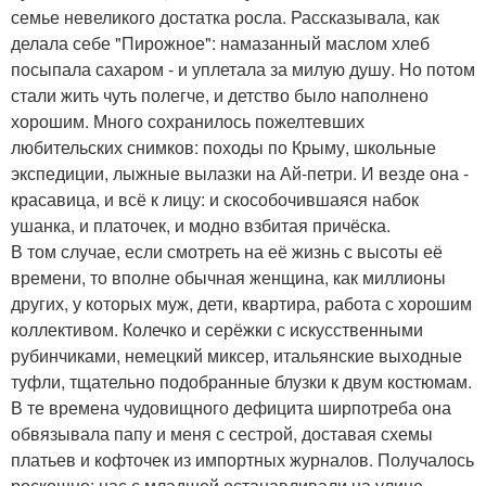
семье невеликого достатка росла. Рассказывала, как
делала себе "Пирожное": намазанный маслом хлеб
посыпала сахаром - и уплетала за милую душу. Но потом
стали жить чуть полегче, и детство было наполнено
хорошим. Много сохранилось пожелтевших
любительских снимков: походы по Крыму, школьные
экспедиции, лыжные вылазки на Ай-петри. И везде она -
красавица, и всё к лицу: и скособочившаяся набок
ушанка, и платочек, и модно взбитая причёска.
В том случае, если смотреть на её жизнь с высоты её
времени, то вполне обычная женщина, как миллионы
других, у которых муж, дети, квартира, работа с хорошим
коллективом. Колечко и серёжки с искусственными
рубинчиками, немецкий миксер, итальянские выходные
туфли, тщательно подобранные блузки к двум костюмам.
В те времена чудовищного дефицита ширпотреба она
обвязывала папу и меня с сестрой, доставая схемы
платьев и кофточек из импортных журналов. Получалось
роскошно: нас с младшей останавливали на улице