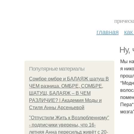
прическ
главная
как
Ну,
Мы на
я ник
Популярные материалы
прошл
Сомбре омбре и БАЛАЯЖ шатуш В
"Модн
ЧЕМ разница. ОМБРЕ, СОМБРЕ,
волос
ШАТУШ, БАЛАЯЖ – В ЧЕМ
помен
РАЗЛИЧИЕ? | Академия Моды и
Пера"
Стиля Анны Арсеньевой
мозга
"Отпустили Жить к Возлюбленному"
- подписчики уверены, что 16-
летняя Анна пересильд живёт с 20-