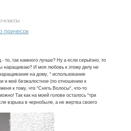
р-классы
о причесок
- то, так намного лучше? Ну а если серьёзно, то
сы наращиваю? И моя любовь к этому делу не
наращивание на дому, * использование
ки и моё безжалостное (по отношению к
еня к тому, что "Снять Волосы", что-то
ожно! Так как на моей голове осталось "три
осле взрыва в чернобыле, а не жертва своего