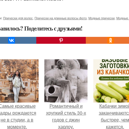
и:
Прически для волос
,
Прически на длинные волосы фото
,
Модные прически
,
Модные 
авилось? Поделитесь с друзьями!
Самые красивые
Романтичный и
Кабачки зимо
кадры рождаются
хрупкий стиль 30-х
заканчиваютс
не в студии, а в
годов с джин
быстрее, че
моменте.
харлоу.
кажется.