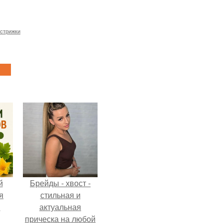
стрижки
й
Брейды - хвост -
я
стильная и
м
актуальная
прическа на любой