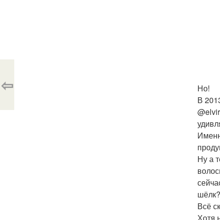
⇦
Но!
В 201
@elvi
удивл
Именн
проду
Ну а 
волос
сейча
шёлк
Всё с
Хотя 