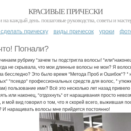
КРАСИВЫЕ ПРИЧЕСКИ
и на каждый день. пошаговые руководства, советы и масте
 сделать прическу
виды причесок
уроки
фот
 что! Погнали?
чинаем рубрику "зачем ты подстригла волосы! "или"наконец 
огда не скрывала, что мои длинные волосы не мои? Я воло
а бесследно? Это было время "Метода Проб и Ошибок"? * 
ых" "псевдо" профессиональных средств для волос, * утюж
ам) пользование ими? Всё это несколько лет назад привело м
ять или наконец, "отдохнуть" от наращивания просто невозм
, и мой вид говорил о том, что я скорей всего, выжившая п
? И наращивать волосы мне прийдется постоянно!