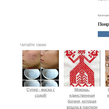
Категори
Понр
Читайте также
Супер - маска с
Мокошь:
содой!
единственная
богиня, которая
вошла в пантеон