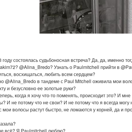
3 году состоялась судьбоносная встреча? Да, да, именно то
rakim72? @Alina_Bredo? Узнать о Paulmitchell прийти в @Pa
яться, восхищаться, любить всем сердцем?
о @Alina_Bredo в тандеме с Paul Mitchell оживила мои вол
кту и безусловно ее золотые руки?
теперь, когда я хочу что-то поменять, происходит это? И мн
ы? И не потому что не свои? И не потому что я всегда могу н
с мои волосы растут быстро, не ломаются у корней, да и про
?
казала?
не всё? Я Paulmitchell люблю?