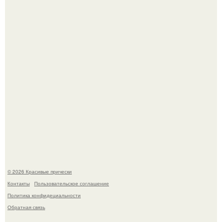
центре внимания!
Борющийся с раком поджелудочной железы Евгений
Алдонин вернулся в Москву после почти года лечения в
Германии.
© 2026 Красивые прически
Контакты
Пользовательское соглашение
Политика конфидециальности
Обратная связь