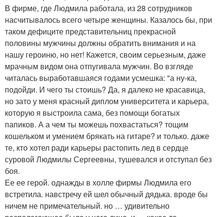
В фирме, где Людмила работала, из 28 сотрудников
насчитывалось всего четыре женщины. Казалось бы, при
таком дефиците представительниц прекрасной
половины мужчины должны обратить внимания и на
нашу героиню, но нет! Кажется, своим серьезным, даже
мрачным видом она отпугивала мужчин. Во взгляде
читалась выработавшаяся годами усмешка: "а ну-ка,
подойди. И чего ты стоишь? Да, я далеко не красавица,
но зато у меня красный диплом университета и карьера,
которую я выстроила сама, без помощи богатых
папиков. А а чем ты можешь похвастаться? тощим
кошельком и умением брякать на гитаре? и только. даже
те, кто хотел ради карьеры растопить лед в сердце
суровой Людмилы Сергеевны, тушевался и отступал без
боя.
Ее ее герой. однажды в холле фирмы Людмила его
встретила. навстречу ей шел обычный дядька. вроде бы
ничем не примечательный. но … удивительно