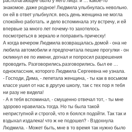
располагающее было у него лицо. и … какое-то
знакомое. даже родное! Людмила улыбнулась невольно.
он ей в ответ улыбнулся. весь день женщина не могла
спокойно работать. и дело вспоминала эту встречу, и ей
впервые за много лет почему-то захотелось
посмотреться в зеркало и поправить прическу!
А когда вечером Людмила возвращалась домой - она не
любила автомобили и предпочитала пешие прогулки - он
окликнул ее по имени, догнал и попросил разрешения
проводить. Разговорились.разговорились. был ее …
одноклассник, которого Людмила Сергеевна не узнала.
- Господи, Дима, - лепетала женщина, - ты как в восьмом
классе ушел от нас в другую школу, так с тех пор я тебя
ни разу не видела!
- А я тебя вспоминал, - смущенно отвечал тот, - ты мне
здорово нравилась тогда. Но ты была такой
неприступной и строгой, что я боялся подойти. Так так и
вздыхал издалека! что ж не подошел? - Вздохнула
Людмила. - Может быть, мне в то время так нужно было