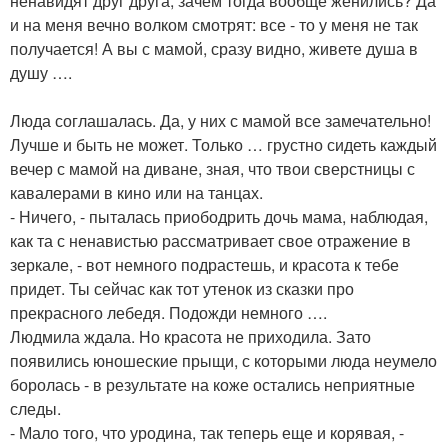
ненавидят друг друга, зачем тогда вообще женились? Да
и на меня вечно волком смотрят: все - то у меня не так
получается! А вы с мамой, сразу видно, живете душа в
душу ….
Люда соглашалась. Да, у них с мамой все замечательно!
Лучше и быть не может. Только … грустно сидеть каждый
вечер с мамой на диване, зная, что твои сверстницы с
кавалерами в кино или на танцах.
- Ничего, - пыталась приободрить дочь мама, наблюдая,
как та с ненавистью рассматривает свое отражение в
зеркале, - вот немного подрастешь, и красота к тебе
придет. Ты сейчас как тот утенок из сказки про
прекрасного лебедя. Подожди немного ….
Людмила ждала. Но красота не приходила. Зато
появились юношеские прыщи, с которыми люда неумело
боролась - в результате на коже остались неприятные
следы.
- Мало того, что уродина, так теперь еще и корявая, -