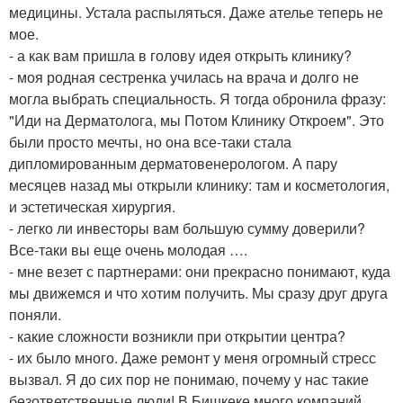
медицины. Устала распыляться. Даже ателье теперь не
мое.
- а как вам пришла в голову идея открыть клинику?
- моя родная сестренка училась на врача и долго не
могла выбрать специальность. Я тогда обронила фразу:
"Иди на Дерматолога, мы Потом Клинику Откроем". Это
были просто мечты, но она все-таки стала
дипломированным дерматовенерологом. А пару
месяцев назад мы открыли клинику: там и косметология,
и эстетическая хирургия.
- легко ли инвесторы вам большую сумму доверили?
Все-таки вы еще очень молодая ….
- мне везет с партнерами: они прекрасно понимают, куда
мы движемся и что хотим получить. Мы сразу друг друга
поняли.
- какие сложности возникли при открытии центра?
- их было много. Даже ремонт у меня огромный стресс
вызвал. Я до сих пор не понимаю, почему у нас такие
безответственные люди! В Бишкеке много компаний,