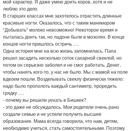
мой характер. Я даже умею доить коров, хотя и не
люблю это дело.
В старших классах мне захотелось отрастить длинные
красивые ногти. Оказалось, что с таким маникюром
"Добывать" молоко невозможно! Некоторое время я
пыталась доить так, но ладони были в мозолях. В конце
концов ногти пришлось остричь ….
Одна история мне на всю жизнь запомнилась. Папа
решил засадить несколько соток сахарной свеклой, но
потом он серьезно заболел и не смог работать. Денег,
чтобы нанять кого-то, у нас не было. Мы с мамой на поле
вдвоем пошли. Возделывать свеклу физически тяжело:
надо было прополоть каждый сантиметр, проредить
грядку ….
- почему вы решили уехать в Бишкек?
- это даже не обсуждалось. Мои родители очень рано
создали семью и не успели получить высшее
образование. Мама всегда говорила, что нам, детям,
необходимо учиться, стать самостоятельными. Поэтому