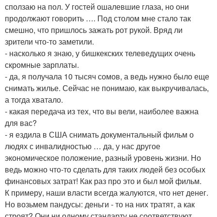
сползаю на пол. У гостей ошалевшие глаза, но они
продолжают говорить …. Под столом мне стало так
смешно, что пришлось зажать рот рукой. Вряд ли
зрители что-то заметили.
- насколько я знаю, у бишкекских телеведущих очень
скромные зарплаты.
- да, я получала 10 тысяч сомов, а ведь нужно было еще
снимать жилье. Сейчас не понимаю, как выкручивалась,
а тогда хватало.
- какая передача из тех, что вы вели, наиболее важна
для вас?
- я ездила в США снимать документальный фильм о
людях с инвалидностью … да, у нас другое
экономическое положение, разный уровень жизни. Но
ведь можно что-то сделать для таких людей без особых
финансовых затрат! Как раз про это и был мой фильм.
К примеру, наши власти всегда жалуются, что нет денег.
Но возьмем пандусы: деньги - то на них тратят, а как
строят? Они ни одному стандарту не соответствуют.