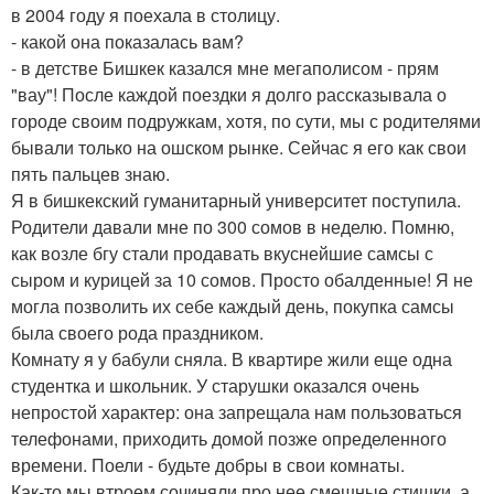
в 2004 году я поехала в столицу.
- какой она показалась вам?
- в детстве Бишкек казался мне мегаполисом - прям
"вау"! После каждой поездки я долго рассказывала о
городе своим подружкам, хотя, по сути, мы с родителями
бывали только на ошском рынке. Сейчас я его как свои
пять пальцев знаю.
Я в бишкекский гуманитарный университет поступила.
Родители давали мне по 300 сомов в неделю. Помню,
как возле бгу стали продавать вкуснейшие самсы с
сыром и курицей за 10 сомов. Просто обалденные! Я не
могла позволить их себе каждый день, покупка самсы
была своего рода праздником.
Комнату я у бабули сняла. В квартире жили еще одна
студентка и школьник. У старушки оказался очень
непростой характер: она запрещала нам пользоваться
телефонами, приходить домой позже определенного
времени. Поели - будьте добры в свои комнаты.
Как-то мы втроем сочиняли про нее смешные стишки, а