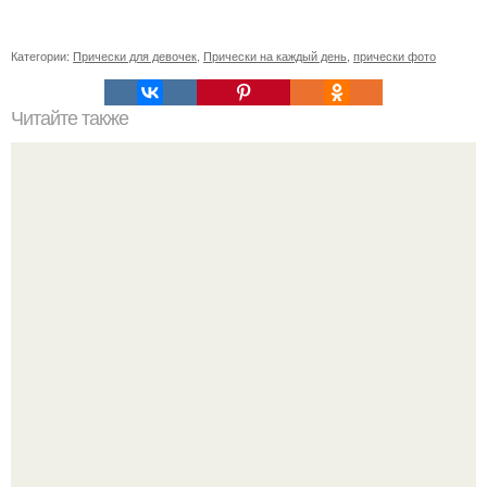
Категории:
Прически для девочек
,
Прически на каждый день
,
прически фото
Читайте также
Эликсир для упругой шеи и подбородка.