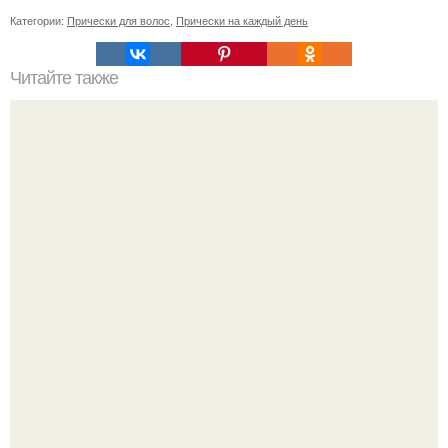
Категории:
Прически для волос
,
Прически на каждый день
Читайте также
Волшебный рецепт красоты - действует мгновенно?