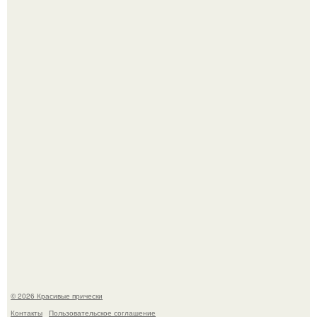
Это снова случилось ….
Борющийся с раком поджелудочной железы Евгений
Алдонин вернулся в Москву после почти года лечения в
Германии.
© 2026 Красивые прически
Контакты
Пользовательское соглашение