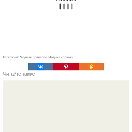
Категории:
Модные прически
,
Модные стрижки
Читайте также
Схемы окрашивания омбре шатуш балаяж. Как выбрать