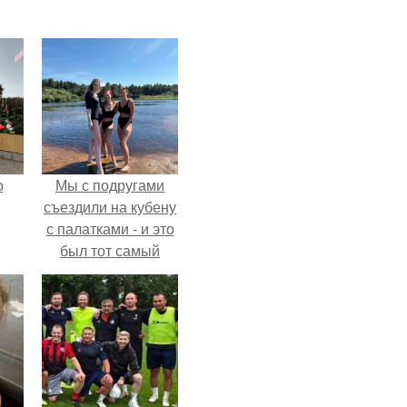
о
Мы с подругами
съездили на кубену
с палатками - и это
был тот самый
отдых, после
которого долго
смеёшься,
вспоминая каждую
мелочь!