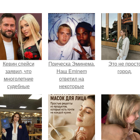
Кевин спейси
Прическа Эминема.
Это не прост
заявил, что
Наш Eminem
город.
многолетние
ответил на
судебные
некоторые
разбирательства
вопросы, которые
практически
ему задавали.
уничтожили его
состояние.