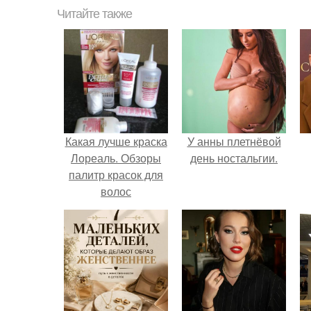
Читайте также
Какая лучше краска
У анны плетнёвой
Лореаль. Обзоры
день ностальгии.
палитр красок для
волос