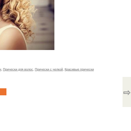
и
,
Прически для волос
,
Прически с челкой
,
Красивые прически
⇨