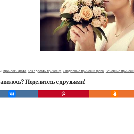
и:
прически фото
,
Как сделать прическу
,
Свадебные прически фото
,
Вечерние прическ
авилось? Поделитесь с друзьями!