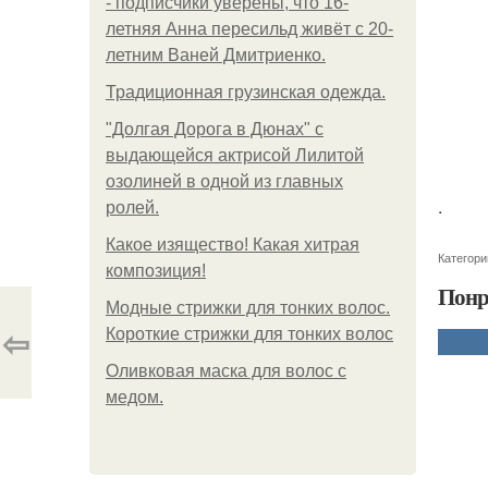
- подписчики уверены, что 16-
летняя Анна пересильд живёт с 20-
летним Ваней Дмитриенко.
Традиционная грузинская одежда.
"Долгая Дорога в Дюнах" с
выдающейся актрисой Лилитой
озолиней в одной из главных
.
ролей.
Какое изящество! Какая хитрая
Категори
композиция!
Понр
Модные стрижки для тонких волос.
⇦
Короткие стрижки для тонких волос
Оливковая маска для волос с
медом.