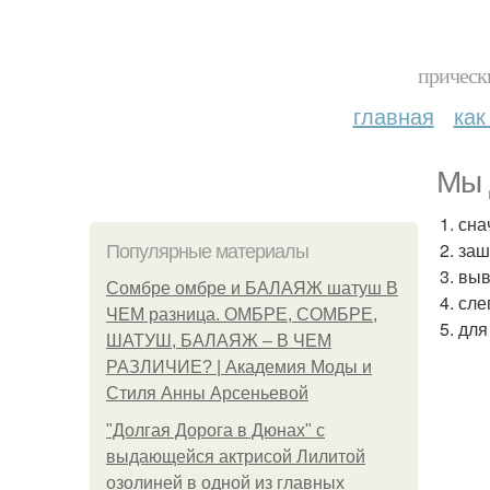
прическ
главная
как
Мы 
1. сн
2. за
Популярные материалы
3. вы
Сомбре омбре и БАЛАЯЖ шатуш В
4. сл
ЧЕМ разница. ОМБРЕ, СОМБРЕ,
5. дл
ШАТУШ, БАЛАЯЖ – В ЧЕМ
РАЗЛИЧИЕ? | Академия Моды и
Стиля Анны Арсеньевой
"Долгая Дорога в Дюнах" с
выдающейся актрисой Лилитой
озолиней в одной из главных