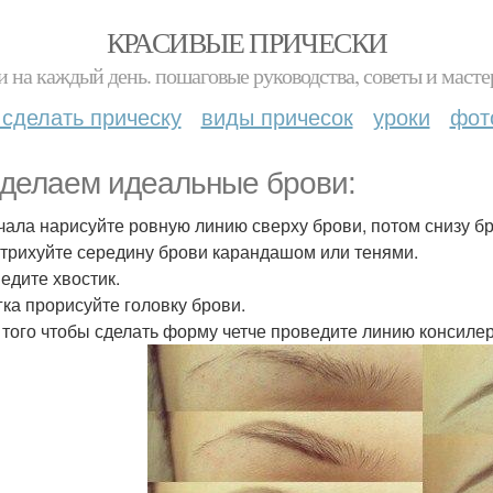
КРАСИВЫЕ ПРИЧЕСКИ
и на каждый день. пошаговые руководства, советы и масте
 сделать прическу
виды причесок
уроки
фот
делаем идеальные брови:
ачала нарисуйте ровную линию сверху брови, потом снизу б
штрихуйте середину брови карандашом или тенями.
ведите хвостик.
егка прорисуйте головку брови.
я того чтобы сделать форму четче проведите линию консилер