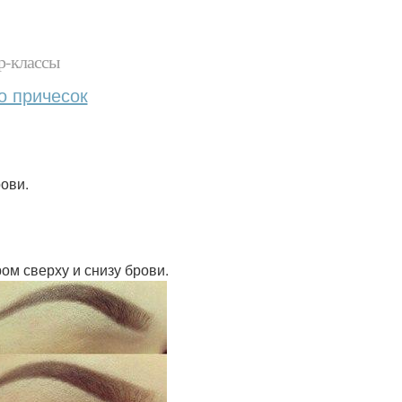
р-классы
о причесок
рови.
ом сверху и снизу брови.