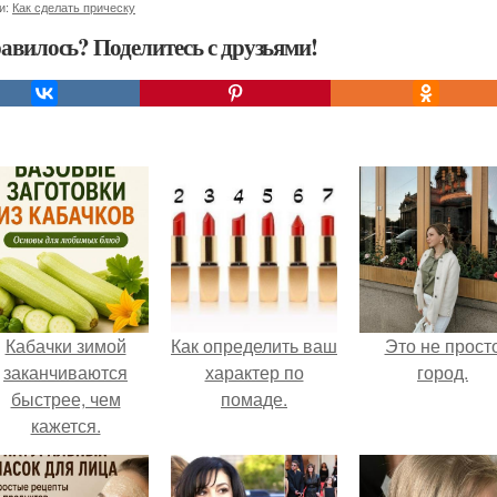
и:
Как сделать прическу
авилось? Поделитесь с друзьями!
Кабачки зимой
Как определить ваш
Это не прост
заканчиваются
характер по
город.
быстрее, чем
помаде.
кажется.