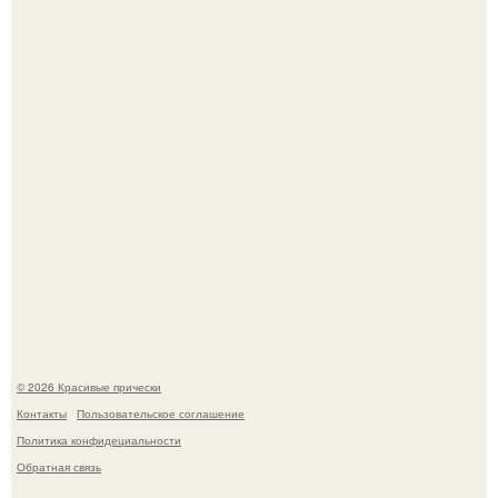
Красивая кожа начинается не с дорогой косметики, а с
правильного ухода.
Это снова случилось ….
© 2026 Красивые прически
Контакты
Пользовательское соглашение
Политика конфидециальности
Обратная связь