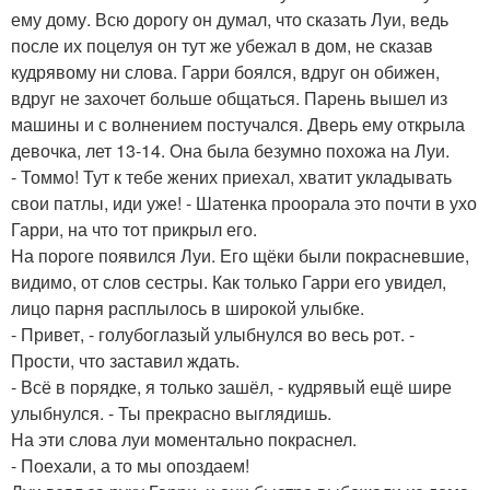
ему дому. Всю дорогу он думал, что сказать Луи, ведь
после их поцелуя он тут же убежал в дом, не сказав
кудрявому ни слова. Гарри боялся, вдруг он обижен,
вдруг не захочет больше общаться. Парень вышел из
машины и с волнением постучался. Дверь ему открыла
девочка, лет 13-14. Она была безумно похожа на Луи.
- Томмо! Тут к тебе жених приехал, хватит укладывать
свои патлы, иди уже! - Шатенка проорала это почти в ухо
Гарри, на что тот прикрыл его.
На пороге появился Луи. Его щёки были покрасневшие,
видимо, от слов сестры. Как только Гарри его увидел,
лицо парня расплылось в широкой улыбке.
- Привет, - голубоглазый улыбнулся во весь рот. -
Прости, что заставил ждать.
- Всё в порядке, я только зашёл, - кудрявый ещё шире
улыбнулся. - Ты прекрасно выглядишь.
На эти слова луи моментально покраснел.
- Поехали, а то мы опоздаем!