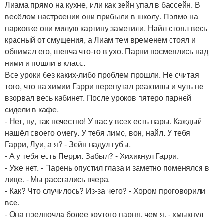
Лиама прямо на кухне, или как зейн упал в бассейн. В
весёлом настроении они прибыли в школу. Прямо на
парковке они милую картину заметили. Найл стоял весь
красный от смущения, а Лиам тем временем стоял и
обнимал его, шепча что-то в ухо. Парни посмеялись над
ними и пошли в класс.
Все уроки без каких-либо проблем прошли. Не считая
того, что на химии Гарри перепутал реактивы и чуть не
взорвал весь кабинет. После уроков пятеро парней
сидели в кафе.
- Нет, ну, так нечестно! У вас у всех есть пары. Каждый
нашёл своего омегу. У тебя лимо, вон, найл. У тебя
Гарри, Луи, а я? - Зейн надул губы.
- А у тебя есть Перри. Забыл? - Хихикнул Гарри.
- Уже нет. - Парень опустил глаза и заметно поменялся в
лице. - Мы расстались вчера.
- Как? Что случилось? Из-за чего? - Хором проговорили
все.
- Она предпочла более крутого парня, чем я, - хмыкнул