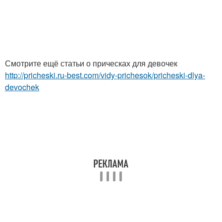
Смотрите ещё статьи о прическах для девочек
http://pricheski.ru-best.com/vidy-prichesok/pricheski-dlya-
devochek