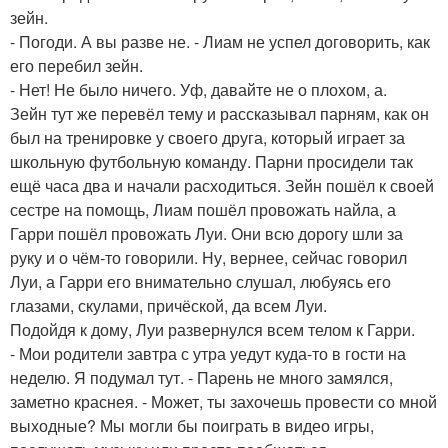
зейн.
- Погоди. А вы разве не. - Лиам не успел договорить, как
его перебил зейн.
- Нет! Не было ничего. Уф, давайте не о плохом, а.
Зейн тут же перевёл тему и рассказывал парням, как он
был на тренировке у своего друга, который играет за
школьную футбольную команду. Парни просидели так
ещё часа два и начали расходиться. Зейн пошёл к своей
сестре на помощь, Лиам пошёл провожать найла, а
Гарри пошёл провожать Луи. Они всю дорогу шли за
руку и о чём-то говорили. Ну, вернее, сейчас говорил
Луи, а Гарри его внимательно слушал, любуясь его
глазами, скулами, причёской, да всем Луи.
Подойдя к дому, Луи развернулся всем телом к Гарри.
- Мои родители завтра с утра уедут куда-то в гости на
неделю. Я подумал тут. - Парень не много замялся,
заметно краснея. - Может, ты захочешь провести со мной
выходные? Мы могли бы поиграть в видео игры,