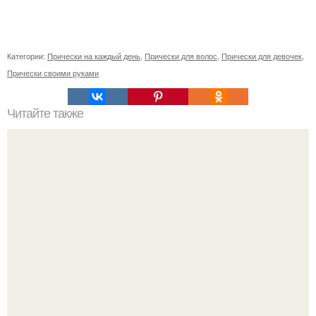
Категории:
Прически на каждый день
,
Прически для волос
,
Прически для девочек
,
Прически своими руками
Читайте также
О характере мужчины по прическам. Мы определяем
характер по прическе.