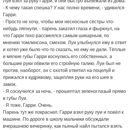
Луи взял за руку Гарри, и они быстро выбежали из дома.
- К чему такая спешка? У нас полно времени, - удивился
Гарри.
- Просто не хочу, чтобы мои несносные сёстры что-
нибудь ляпнули, - парень закатил глаза и фыркнул, на
что Гарри тихо рассмеялся самым шикарным, по
мнению томлинсона, смехом. Луи улыбнулся ему в ответ
и хотел уже было что-то сказать, но ему не дали. Тёплые
и мягкие губы Гарри коснулись его собственных, а
большие руки обвили его стройную талию. Луи был не
против, наоборот, он с охотой ответил на поцелуй и
прижался к кудрявому, зацепляя руки на его шее в
замок.
- Я соскучился за ночь, - прошептал зеленоглазый прямо
в губы Луи.
- Я тоже, Гарри. Очень.
Парень тут же покраснел. Гарри взял руку луи и повёл к
машине. По дороге в школу мальчики обсуждали
вчерашнюю вечеринку, как пьяный найл пытался взять