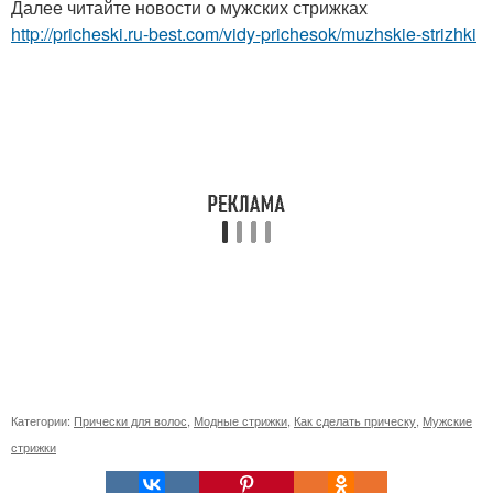
Далее читайте новости о мужских стрижках
http://pricheski.ru-best.com/vidy-prichesok/muzhskie-strizhki
Категории:
Прически для волос
,
Модные стрижки
,
Как сделать прическу
,
Мужские
стрижки