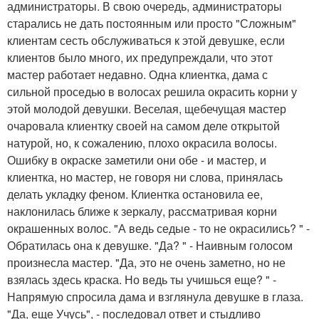
администраторы. В свою очередь, администраторы
старались не дать постоянным или просто "Сложным"
клиентам сесть обслуживаться к этой девушке, если
клиентов было много, их предупреждали, что этот
мастер работает недавно. Одна клиентка, дама с
сильной проседью в волосах решила окрасить корни у
этой молодой девушки. Веселая, щебечущая мастер
очаровала клиентку своей на самом деле открытой
натурой, но, к сожалению, плохо окрасила волосы.
Ошибку в окраске заметили они обе - и мастер, и
клиентка, но мастер, не говоря ни слова, принялась
делать укладку феном. Клиентка остановила ее,
наклонилась ближе к зеркалу, рассматривая корни
окрашенных волос. "А ведь седые - то не окрасились? " -
Обратилась она к девушке. "Да? " - Наивным голосом
произнесла мастер. "Да, это не очень заметно, но не
взялась здесь краска. Но ведь ты учишься еще? " -
Напрямую спросила дама и взглянула девушке в глаза.
"Да, еще Учусь", - последовал ответ и стыдливо