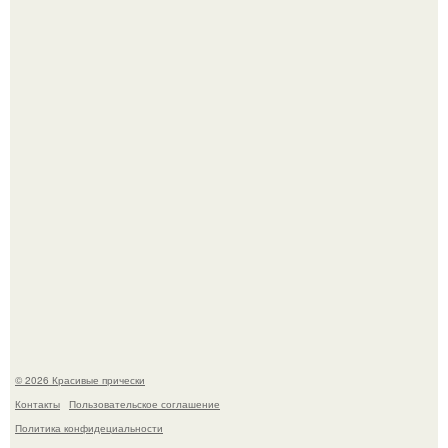
Красивая кожа начинается не с дорогой косметики, а с
правильного ухода.
Это снова случилось ….
© 2026 Красивые прически
Контакты
Пользовательское соглашение
Политика конфидециальности