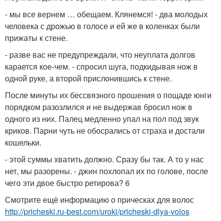
- мы все вернем … обещаем. Клянемся! - два молодых
человека с дрожью в голосе и ей же в коленках были
прижаты к стене.
- разве вас не предупреждали, что неуплата долгов
карается кое-чем. - спросил шуга, подкидывая нож в
одной руке, а второй прислонившись к стене.
После минуты их бессвязного прошения о пощаде юнги
порядком разозлился и не выдержав бросил нож в
одного из них. Палец медленно упал на пол под звук
криков. Парни чуть не обосрались от страха и достали
кошельки.
- этой суммы хватить должно. Сразу бы так. А то у нас
нет, мы разорены. - джин похлопал их по голове, после
чего эти двое быстро ретирова? 6
Смотрите ещё информацию о прическах для волос
http://pricheski.ru-best.com/uroki/pricheski-dlya-volos