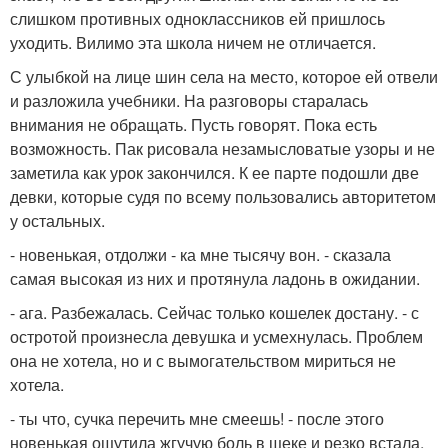
слишком противных одноклассников ей пришлось
уходить. Вилимо эта школа ничем не отличается.
С улыбкой на лице шин села на место, которое ей отвели
и разложила учебники. На разговоры старалась
внимания не обращать. Пусть говорят. Пока есть
возможность. Пак рисовала незамысловатые узоры и не
заметила как урок закончился. К ее парте подошли две
девки, которые судя по всему пользовались авторитетом
у остальных.
- новенькая, отдолжи - ка мне тысячу вон. - сказала
самая высокая из них и протянула ладонь в ожидании.
- ага. Разбежалась. Сейчас только кошелек достану. - с
остротой произнесла девушка и усмехнулась. Проблем
она не хотела, но и с вымогательством мириться не
хотела.
- ты что, сучка перечить мне смеешь! - после этого
новенькая ощутила жгучую боль в щеке и резко встала,