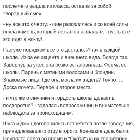
после чего вышла из класса, оставив за собой
злорадный смех.
- ну все это к черту. - шин разозлилась и со всей силы
пнула камень, который лежал на асфальте. - пусть все
это идет в жо-пу!
Пак уже порядком все это достало. И так в каждой
школе. Из-за ее акцента и внешнего вида. Всегда так.
Завернув за угол, она резко остановилась. Форма ее
школы. Парень с мятными волосами и блондин.
Знакомые лица. Где она могла их видеть? Точно ….
Доска почета. Первое и второе места.
- и что же отличники и гордость школы делают в
подворотне? - задалась вопросом шин и внимательно
наблюдала за происходящим.
Шуга и джин договорились встретится возле заведения,
принадлежавшего отцу второго. Кое-какие дела были.
Неуплата долго во время и "Охота" на их территории.