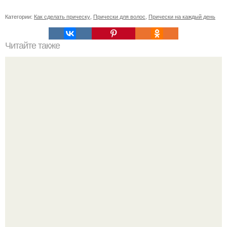
Категории:
Как сделать прическу
,
Прически для волос
,
Прически на каждый день
Читайте также
Надоело мыть голову каждый день?