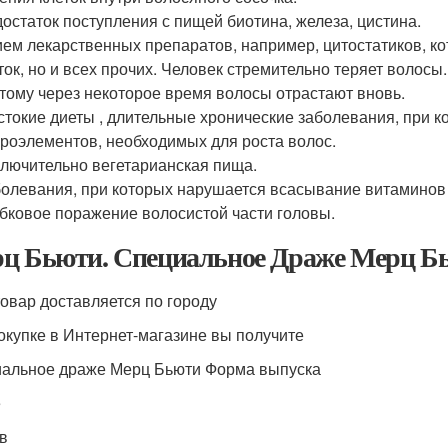
остаток поступления с пищей биотина, железа, цистина.
ем лекарственных препаратов, например, цитостатиков, к
ток, но и всех прочих. Человек стремительно теряет волос
тому через некоторое время волосы отрастают вновь.
токие диеты , длительные хронические заболевания, при к
роэлементов, необходимых для роста волос.
лючительно вегетарианская пища.
олевания, при которых нарушается всасывание витаминов 
бковое поражение волосистой части головы.
ц Бьюти. Специальное Драже Мерц Б
товар доставляется по городу
окупке в Интернет-магазине вы получите
альное драже Мерц Бьюти Форма выпуска
е
в