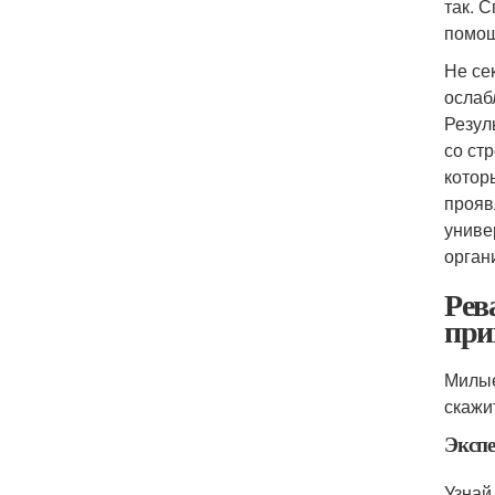
так. 
помощ
Не се
ослаб
Резул
со ст
котор
прояв
униве
орган
Рев
при
Милые
скажи
Эксп
Узнай