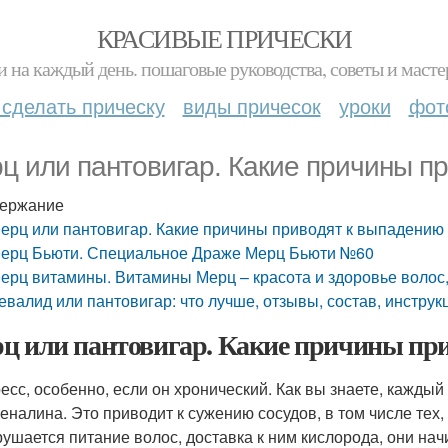
КРАСИВЫЕ ПРИЧЕСКИ
и на каждый день. пошаговые руководства, советы и масте
 сделать прическу
виды причесок
уроки
фот
ц или пантовигар. Какие причины п
ержание
ерц или пантовигар. Какие причины приводят к выпадению
ерц Бьюти. Специальное Драже Мерц Бьюти №60
ерц витамины. Витамины Мерц – красота и здоровье волос,
евалид или пантовигар: что лучше, отзывы, состав, инстру
ц или пантовигар. Какие причины при
есс, особенно, если он хронический. Как вы знаете, кажды
еналина. Это приводит к сужению сосудов, в том числе тех,
ушается питание волос, доставка к ним кислорода, они на