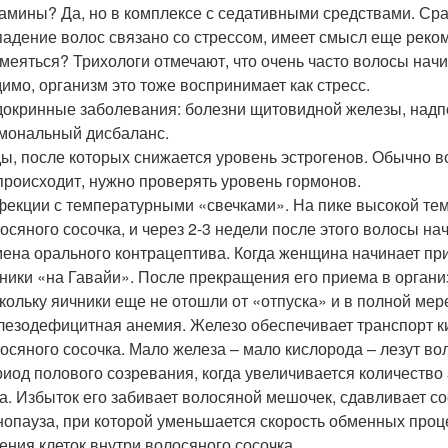
амины? Да, но в комплексе с седативными средствами. Сраз
адение волос связано со стрессом, имеет смысл еще реком
меяться? Трихологи отмечают, что очень часто волосы начи
имо, организм это тоже воспринимает как стресс.
окринные заболевания: болезни щитовидной железы, надпо
мональный дисбаланс.
ы, после которых снижается уровень эстрогенов. Обычно вс
происходит, нужно проверять уровень гормонов.
екции с температурными «свечками». На пике высокой те
осяного сосочка, и через 2-3 недели после этого волосы н
ена орального контрацептива. Когда женщина начинает пр
ники «на Гавайи». После прекращения его приема в орган
кольку яичники еще не отошли от «отпуска» и в полной мер
езодефицитная анемия. Железо обеспечивает транспорт кисл
осяного сосочка. Мало железа – мало кислорода – лезут во
иод полового созревания, когда увеличивается количество
а. Избыток его забивает волосяной мешочек, сдавливает сос
опауза, при которой уменьшается скорость обменных проце
ения клеток внутри волосяного сосочка.