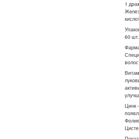
1 дра
Железо
кислот
Упако
60 шт.
Фарма
Специ
волос
Витам
луков
актив
улучш
Цинк 
появл
Фолие
Цисте
Показ