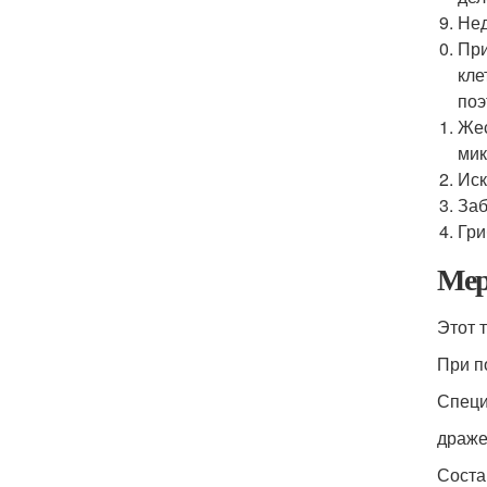
Нед
При
кле
поэ
Жес
мик
Иск
Заб
Гри
Мер
Этот 
При п
Специ
драж
Соста