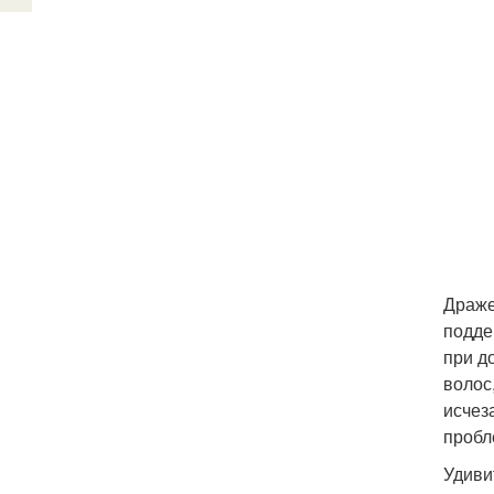
Драже
подде
при д
волос
исчез
пробл
Удиви