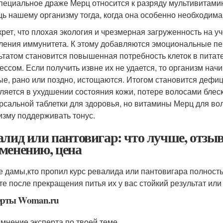
Специальное драже Мерц относится к разряду мультивитам
ь нашему организму тогда, когда она особенно необходима
крет, что плохая экология и чрезмерная загруженность на у
ления иммунитета. К этому добавляются эмоциональные пе
ьтатом становится повышенная потребность клеток в питат
рессом. Если получить извне их не удается, то организм на
ые, рано или поздно, истощаются. Итогом становится дефи
ляется в ухудшении состояния кожи, потере волосами блеск
рсальной таблетки для здоровья, но витамины Мерц для во
изму поддерживать тонус.
алид или пантовигар: что лучше, отзыв
менению, цена
 дамы,кто пропил курс ревалида или пантовигара полностью
те после прекращения питья их у вас стойкий результат или
ерты Woman.ru
 мнение эксперта по твоей теме