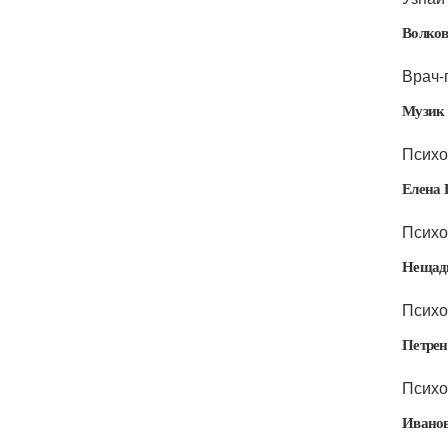
Волков
Врач-
Музик 
Психо
Елена 
Психо
Нещад
Психо
Петрен
Психо
Иванов