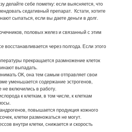
у делайте себе пометку: если выясняется, что
ендовать седативный препарат. Кстати, хотите
нают сыпаться, если вы даете деньги в долг.
чечников, половых желез и связанный с этим
е восстанавливается через полгода. Если этого
мпературы прекращается размножение клеток
ачинают выпадать.
инимать ОК, она тем самым отправляет свои
изме уменьшается содержание эстрогенов,
е не включились в работу.
орода к клеткам, в том числе, к клеткам
лосы.
 андрогенов, повышается продукция кожного
очек, клетки размножаться не могут.
ссов внутри клетки, снижается и скорость