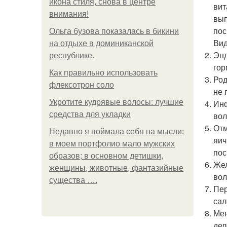
икона стиля, снова в центре
вит
внимания!
вып
пос
Ольга бузова показалась в бикини
Вид
на отдыхе в доминиканской
Энд
республике.
гор
Как правильно использовать
Род
флексотрон соло
не 
Укротите кудрявые волосы: лучшие
Инф
средства для укладки
вол
Отм
Недавно я поймала себя на мысли:
яич
в моем портфолио мало мужских
пос
образов; в основном детишки,
Жел
женщины, животные, фантазийные
вол
существа ….
Пер
сал
Мен
дел