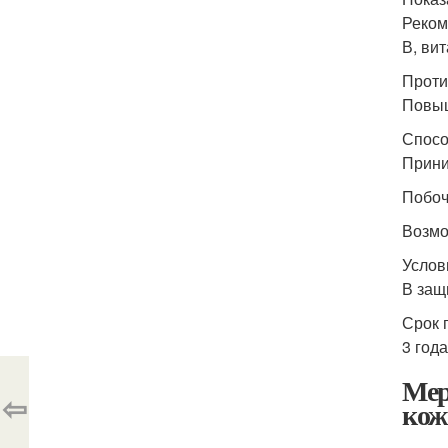
Реком
В, ви
Проти
Повыш
Спосо
Прини
Побоч
Возмо
Услов
В защ
Срок 
3 года
Мер
⇦
кож