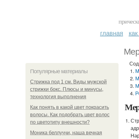
прическ
главная
как
Мер
Сод
М
Популярные материалы
М
Стрижка под 1 см. Виды мужской
М
стрижки бокс. Плюсы и минусы,
Р
технология выполнения
Мер
Как понять в какой цвет покрасить
волосы. Как подобрать цвет волос
Стр
по цветотипу внешности?
адр
Моника беллуччи, наша вечная
Нар