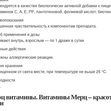
ендуется в качестве биологически активной добавки к пище
таминов С, А, Е, РР, пантотеновой, фолиевой кислот, биотин
вопоказания
енная чувствительность к компонентам препарата.
б применения и дозы
мают внутрь, взрослым — по 1 драже в сутки
ные действия
жны аллергические реакции.
ия хранения
ищенном от света месте, при температуре не выше 25 °C.
годности
.
ц витамины. Витамины Мерц – красота 
и