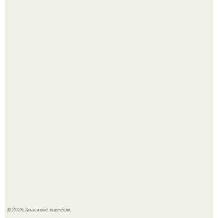
Борющийся с раком поджелудочной железы Евгений
Алдонин вернулся в Москву после почти года лечения в
Германии.
"Начался новый роман?
© 2026 Красивые прически