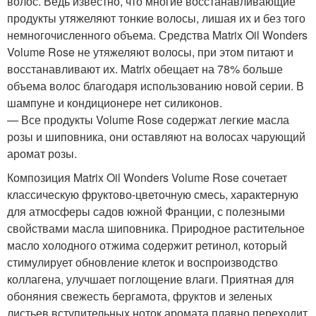
волос. Ведь известно, что многие восстанавливающие
продукты утяжеляют тонкие волосы, лишая их и без того
немногочисленного объема. Средства Matrix Oil Wonders
Volume Rose не утяжеляют волосы, при этом питают и
восстанавливают их. Matrix обещает на 78% больше
объема волос благодаря использованию новой серии. В
шампуне и кондиционере нет силиконов.
— Все продукты Volume Rose содержат легкие масла
розы и шиповника, они оставляют на волосах чарующий
аромат розы.
Композиция Matrix Oil Wonders Volume Rose сочетает
классическую фруктово-цветочную смесь, характерную
для атмосферы садов южной Франции, с полезными
свойствами масла шиповника. Природное растительное
масло холодного отжима содержит ретинол, который
стимулирует обновление клеток и воспроизводство
коллагена, улучшает поглощение влаги. Приятная для
обоняния свежесть бергамота, фруктов и зеленых
листьев вступительных ноток аромата плавно переходит