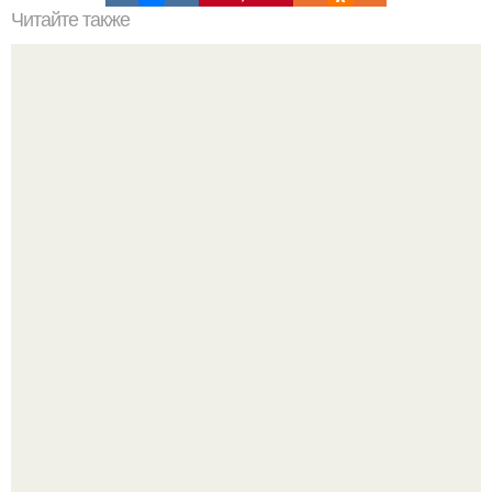
Читайте также
Крем для отбеливания интимных зон в аптеках
названия. Отбеливание кожи в домашних условиях
Кевин спейси заявил, что многолетние судебные
разбирательства практически уничтожили его состояние.