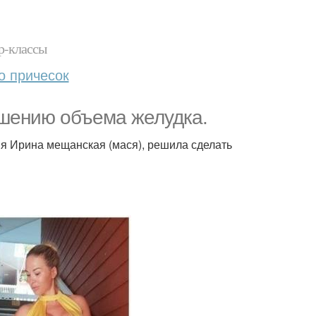
р-классы
о причесок
шению объема желудка.
я Ирина мещанская (мася), решила сделать