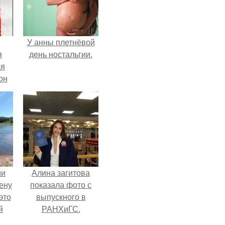
У анны плетнёвой
я
день ностальгии.
ая
он
ра.
ми
Алина загитова
ену
показала фото с
это
выпускного в
й
РАНХиГС.