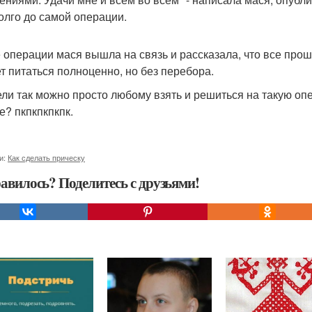
олго до самой операции.
 операции мася вышла на связь и рассказала, что все про
т питаться полноценно, но без перебора.
ли так можно просто любому взять и решиться на такую опе
е? пкпкпкпкпк.
и:
Как сделать прическу
авилось? Поделитесь с друзьями!