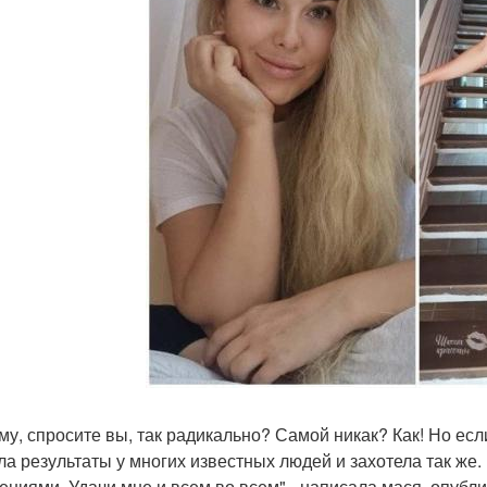
му, спросите вы, так радикально? Самой никак? Как! Но есл
ла результаты у многих известных людей и захотела так же
ениями. Удачи мне и всем во всем" - написала мася, опубли