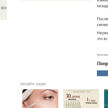
⇦
незад
После
сможе
Неуже
это вс
Категори
Понр
Читайте также