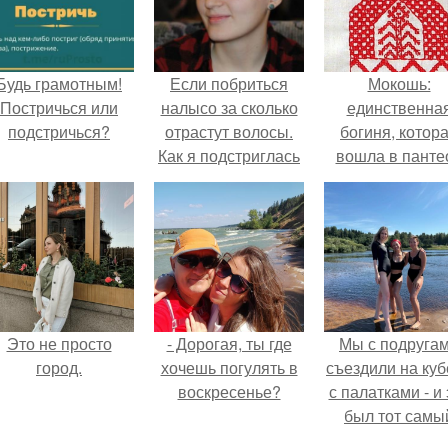
Будь грамотным!
Если побриться
Мокошь:
Постричься или
налысо за сколько
единственна
подстричься?
отрастут волосы.
богиня, котор
Как я подстриглась
вошла в панте
налысо и как
князя Владими
изменились волосы
после этого
Это не просто
- Дорогая, ты где
Мы с подруга
город.
хочешь погулять в
съездили на куб
воскресенье?
с палатками - и 
был тот самы
отдых, после