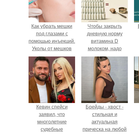
Как убрать мешки
Чтобы закрыть
под глазами с
дневную норму
помощью инъекций.
витамина D
Уколы от мешков
молоком, надо
под глазами
выпить 30 литров
или съесть одну
чайную ложку
печени трески.
Кевин спейси
Брейды - хвост -
заявил, что
стильная и
многолетние
актуальная
судебные
прическа на любой
разбирательства
случай.