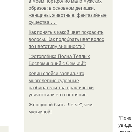
в моем портфолио мало мужских
образов; в основном детишки,
женщины, животные, фантазийные
существа ….
Как понять в какой цвет покрасить
волосы. Как подобрать цвет волос
по цветотипу внешности?
"Фотоплёнка Полна Тёплых
Воспоминаний с Семьей":
Кевин спейси заявил, что
многолетние судебные
разбирательства практически
уничтожили его состояние.
Женщиной быть "Легче", чем
мужчиной!
"Поче
увиде
измен