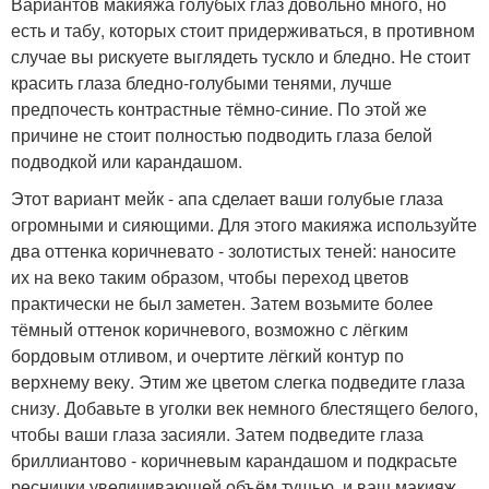
Вариантов макияжа голубых глаз довольно много, но
есть и табу, которых стоит придерживаться, в противном
случае вы рискуете выглядеть тускло и бледно. Не стоит
красить глаза бледно-голубыми тенями, лучше
предпочесть контрастные тёмно-синие. По этой же
причине не стоит полностью подводить глаза белой
подводкой или карандашом.
Этот вариант мейк - апа сделает ваши голубые глаза
огромными и сияющими. Для этого макияжа используйте
два оттенка коричневато - золотистых теней: наносите
их на веко таким образом, чтобы переход цветов
практически не был заметен. Затем возьмите более
тёмный оттенок коричневого, возможно с лёгким
бордовым отливом, и очертите лёгкий контур по
верхнему веку. Этим же цветом слегка подведите глаза
снизу. Добавьте в уголки век немного блестящего белого,
чтобы ваши глаза засияли. Затем подведите глаза
бриллиантово - коричневым карандашом и подкрасьте
реснички увеличивающей объём тушью, и ваш макияж