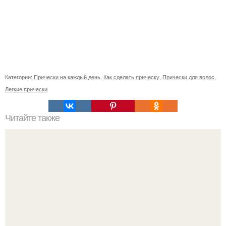
Категории:
Прически на каждый день
,
Как сделать прическу
,
Прически для волос
,
Легкие прически
Читайте также
Pann нетизены говорят о том, как выглядела Дженни с
ярким макияжем во второй день концертов в Японии.