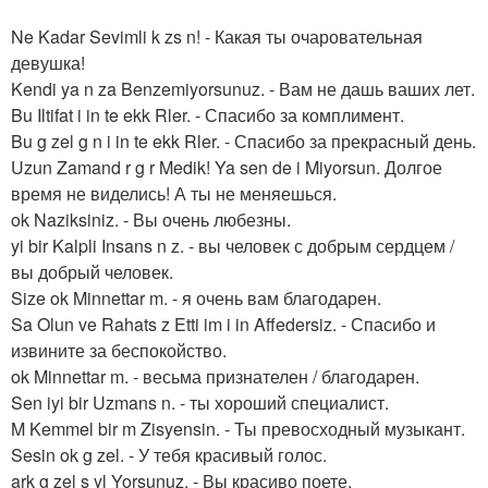
Ne Kadar Sevimli k zs n! - Какая ты очаровательная
девушка!
Kendi ya n za Benzemiyorsunuz. - Вам не дашь ваших лет.
Bu Iltifat i in te ekk Rler. - Спасибо за комплимент.
Bu g zel g n i in te ekk Rler. - Спасибо за прекрасный день.
Uzun Zamand r g r Medik! Ya sen de i Miyorsun. Долгое
время не виделись! А ты не меняешься.
ok Naziksiniz. - Вы очень любезны.
yi bir Kalpli Insans n z. - вы человек с добрым сердцем /
вы добрый человек.
Size ok Minnettar m. - я очень вам благодарен.
Sa Olun ve Rahats z Etti im i in Affedersiz. - Спасибо и
извините за беспокойство.
ok Minnettar m. - весьма признателен / благодарен.
Sen iyi bir Uzmans n. - ты хороший специалист.
M Kemmel bir m Zisyensin. - Ты превосходный музыкант.
Sesin ok g zel. - У тебя красивый голос.
ark g zel s yl Yorsunuz. - Вы красиво поете.