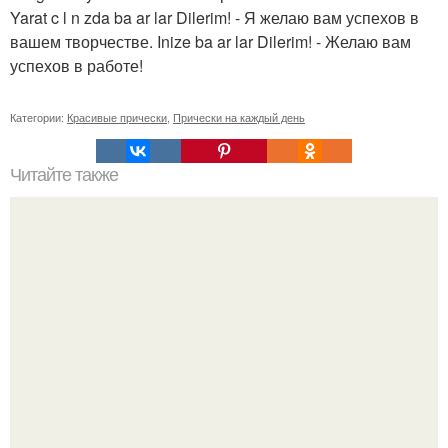
Yarat c l n zda ba ar lar Dilerim! - Я желаю вам успехов в
вашем творчестве. Inize ba ar lar Dilerim! - Желаю вам
успехов в работе!
Категории:
Красивые прически
,
Прически на каждый день
Читайте также
Как сделать так, чтобы мужчина сходил по тебе с ума.
Как заставить мужчину сходить от тебя с ума: 10
работающих способов: