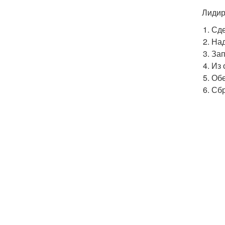
Лидир
Сде
Над
Зап
Из 
Обе
Сбр