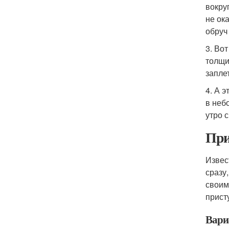
вокру
не ок
обруч
3. Во
толщи
запле
4. А 
в неб
утро 
При
Извес
сразу
своим
прист
Вари