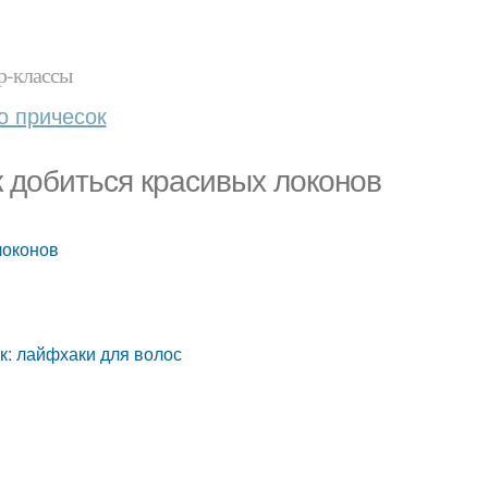
р-классы
о причесок
к добиться красивых локонов
локонов
к: лайфхаки для волос