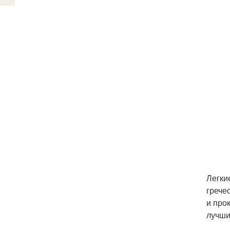
Легки
грече
и про
лучши