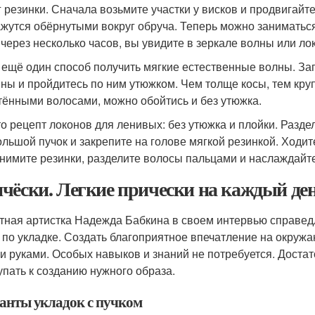
г резинки. Сначала возьмите участки у висков и продвигайт
ажутся обёрнутыми вокруг обруча. Теперь можно заниматься
 через несколько часов, вы увидите в зеркале волны или ло
т ещё один способ получить мягкие естественные волны. За
ны и пройдитесь по ним утюжком. Чем толще косы, тем круп
тёнными волосами, можно обойтись и без утюжка.
это рецепт локонов для ленивых: без утюжка и плойки. Разд
ольшой пучок и закрепите на голове мягкой резинкой. Ходите
снимите резинки, разделите волосы пальцами и наслаждайт
чёски. Легкие прически на каждый де
тная артистка Надежда Бабкина в своем интервью справед
, по укладке. Создать благоприятное впечатление на окруж
и руками. Особых навыков и знаний не потребуется. Достат
упать к созданию нужного образа.
анты укладок с пучком