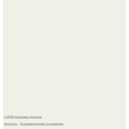
Моника беллуччи, наша вечная икона стиля, снова в
центре внимания!
Это снова случилось ….
© 2026 Красивые прически
Контакты
Пользовательское соглашение