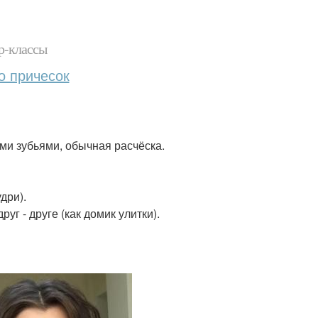
р-классы
о причесок
ими зубьями, обычная расчёска.
дри).
уг - друге (как домик улитки).