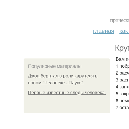
прическ
главная
как
Кру
Вам п
1 поб
Популярные материалы
2 рас
Джон бернтал в роли карателя в
3 рас
новом "Человеке - Пауке".
4 запл
Первые известные следы человека.
5 зак
6 нем
7 оста