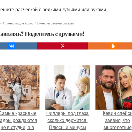
чёшите расчёской с редкими зубьями или руками.
и:
Прически для волос
,
Прически своими руками
авилось? Поделитесь с друзьями!
Самые красивые
Филлеры под глаза
Кевин спейс
кадры рождаются
сколько держится.
заявил, что
не в студии, а в
Плюсы и минусы
многолетние