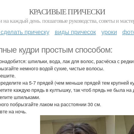
КРАСИВЫЕ ПРИЧЕСКИ
и на каждый день. пошаговые руководства, советы и масте
 сделать прическу
виды причесок
уроки
фот
пные кудри простым способом:
онадобится: шпильки, вода, лак для волос, расчёска с редк
рызгайте немного водой сухие, чистые волосы.
чешите.
пределите на 5-7 прядей (чем меньше прядей тем крупней ку
етите каждую прядь в култышку, так чтоб прядь не была на др
репите шпильками.
ного побрызгайте лаком на расстоянии 30 см.
вте на ночь.