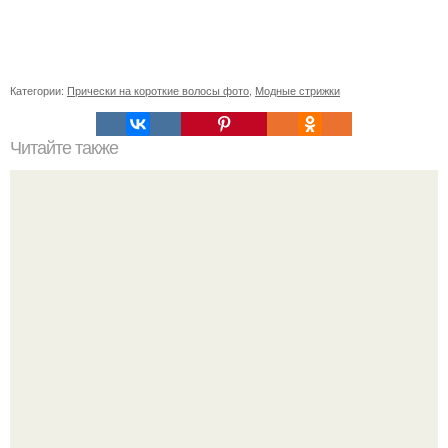
Категории:
Прически на короткие волосы фото
,
Модные стрижки
Читайте также
Если побриться налысо за сколько отрастут волосы. Как
я подстриглась налысо и как изменились волосы после
этого