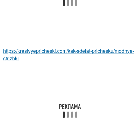
https://krasivyepricheski.com/kak-sdelat-prichesku/modnye-
strizhki