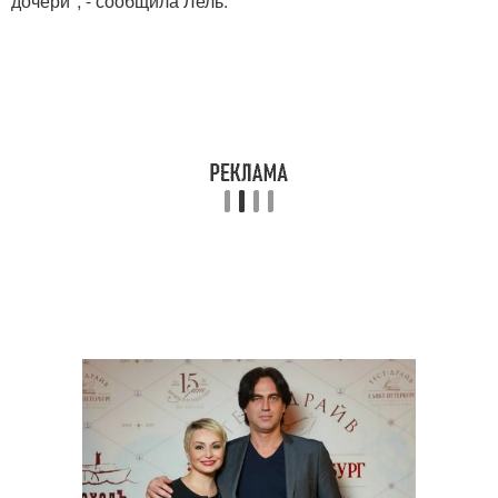
дочери", - сообщила Лель.