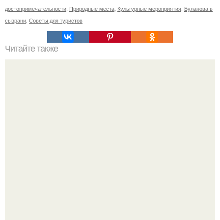
достопримечательности
,
Природные места
,
Культурные мероприятия
,
Буланова в
сызрани
,
Советы для туристов
Читайте также
Нужно ли смывать краску для волос шампунем. Как
сохранить цвет окрашенных волос надолго – советы