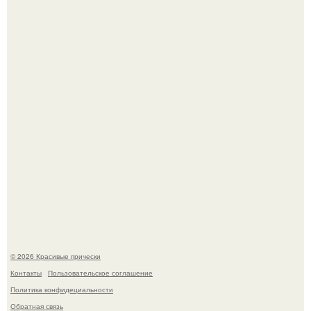
Алина загитова показала фото с выпускного в РАНХиГС.
Это снова случилось ….
© 2026 Красивые прически
Контакты
Пользовательское соглашение
Политика конфидециальности
Обратная связь