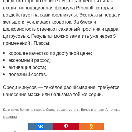
средство хорошо пенится. В состав «Рост и сила»
входит инновационная формула Procapil, которая
воздействует на сами фолликулы. Экстракты перца и
женьшеня усиливают кровоток. За блеск и
шелковистость отвечают сахарный тростник и цедра
цитрусовых. Результат можно заметить уже через 5
применений . Плюсы:
хорошее качество по доступной цене;
экономный расход;
активация роста;
полезный состав.
Среди минусов — тяжёлое расчёсывание, требуется
нанесение маски или бальзама той же серии.
Категории:
Волос на голове
,
Средства для густоты
,
Волос в аптеке
,
Аптечные
средства