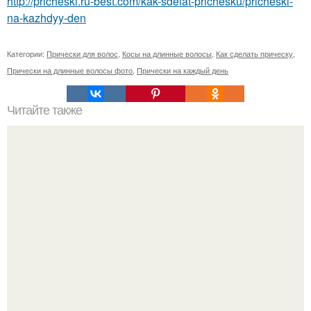
http://pricheski.ru-best.com/kak-sdelat-prichesku/pricheski-
na-kazhdyy-den
Категории:
Прически для волос
,
Косы на длинные волосы
,
Как сделать прическу
,
Прически на длинные волосы фото
,
Прически на каждый день
Читайте также
Желатиновые маски для лица: 10 лучших масок?