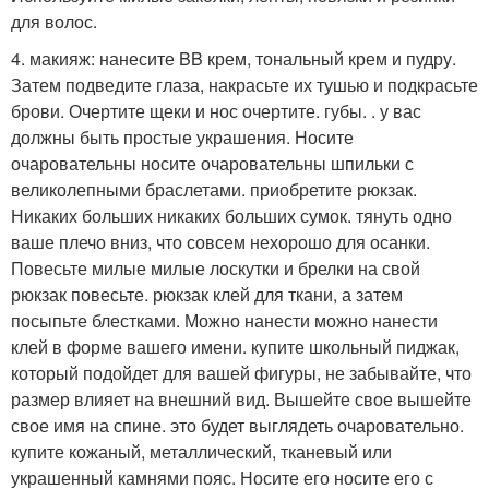
для волос.
4. макияж: нанесите BB крем, тональный крем и пудру.
Затем подведите глаза, накрасьте их тушью и подкрасьте
брови. Очертите щеки и нос очертите. губы. . у вас
должны быть простые украшения. Носите
очаровательны носите очаровательны шпильки с
великолепными браслетами. приобретите рюкзак.
Никаких больших никаких больших сумок. тянуть одно
ваше плечо вниз, что совсем нехорошо для осанки.
Повесьте милые милые лоскутки и брелки на свой
рюкзак повесьте. рюкзак клей для ткани, а затем
посыпьте блестками. Можно нанести можно нанести
клей в форме вашего имени. купите школьный пиджак,
который подойдет для вашей фигуры, не забывайте, что
размер влияет на внешний вид. Вышейте свое вышейте
свое имя на спине. это будет выглядеть очаровательно.
купите кожаный, металлический, тканевый или
украшенный камнями пояс. Носите его носите его с