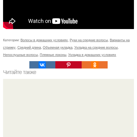
Категории:
Волосы в домашних условиях
,
Руки на средние волосы
,
Варианты на
стрижку
,
Средний длина
,
Объемная укладка
,
Укладка на средние волосы
,
Непослушные волосы
,
Пляжные локоны
,
Укладка в домашних условиях
Читайте также
Гречнево овощная диета на 14 дней меню. По срокам