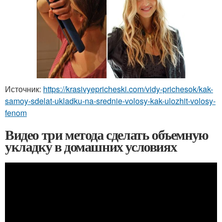
Источник:
https://krasivyepricheski.com/vidy-prichesok/kak-
samoy-sdelat-ukladku-na-srednie-volosy-kak-ulozhit-volosy-
fenom
Видео три метода сделать объемную
укладку в домашних условиях