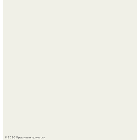
Мы с подругами съездили на кубену с палатками - и это
был тот самый отдых, после которого долго смеёшься,
вспоминая каждую мелочь!
Алина загитова показала фото с выпускного в РАНХиГС.
© 2026 Красивые прически