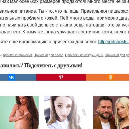
инах малюсеньких размеров продаются! Много места не займе
авильное питание. Ты - то, что ты ешь. Правильная пища зас
ательных проблем с кожей. Пей много воды, примерно два л
но начинать свой день со стакана воды натощак - это запу
ждает его. К тому же, вода улучшает состояние кожи, волос 
ите ещё информацию о прическах для волос
http://prichesk
и:
Красивые прически
,
Прически для волос
,
Прически на каждый день
,
Прически для д
авилось? Поделитесь с друзьями!