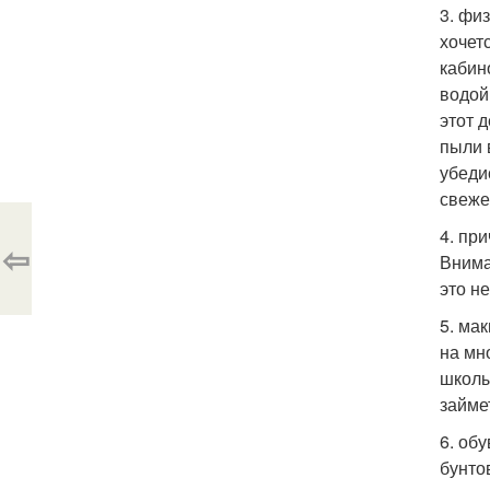
3. фи
хочет
кабин
водой
этот д
пыли 
убеди
свежес
4. пр
⇦
Внима
это н
5. ма
на мн
школы
займе
6. об
бунто