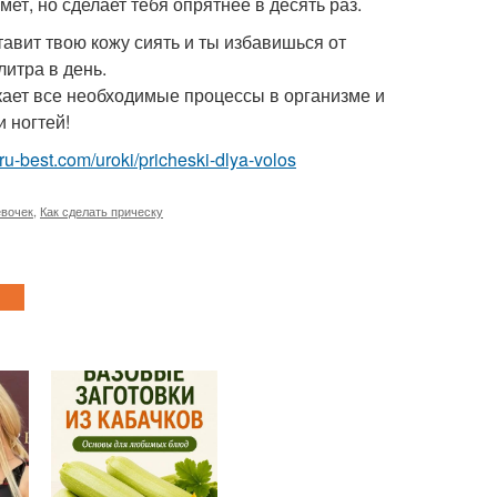
т, но сделает тебя опрятнее в десять раз.
тавит твою кожу сиять и ты избавишься от
итра в день.
скает все необходимые процессы в организме и
и ногтей!
i.ru-best.com/uroki/pricheski-dlya-volos
евочек
,
Как сделать прическу