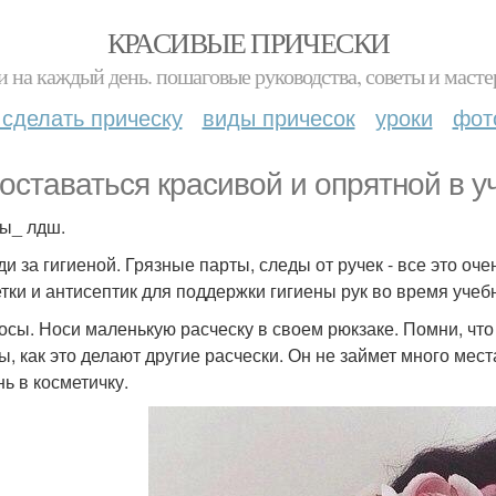
КРАСИВЫЕ ПРИЧЕСКИ
и на каждый день. пошаговые руководства, советы и масте
 сделать прическу
виды причесок
уроки
фот
 оставаться красивой и опрятной в 
ы_ лдш.
еди за гигиеной. Грязные парты, следы от ручек - все это оч
тки и антисептик для поддержки гигиены рук во время учебн
лосы. Носи маленькую расческу в своем рюкзаке. Помни, что
ы, как это делают другие расчески. Он не займет много ме
нь в косметичку.