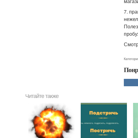
магаз
7. пр
нежел
Полез
пробу
Смотр
Категори
Понр
Читайте также