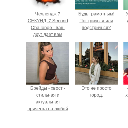
Челлендж 7
Будь грамотным!
У
СЕКУНД. 7 Second
Постричься или
Challenge - ваш
подстричься?
друг дает вам
задание, вы
должны выполнить
его всего за 7
секунд.
Брейды - хвост -
Это не просто
стильная и
город.
х
актуальная
прическа на любой
случай.