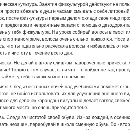
зическая культура. Занятия физкультурой действуют на поль
ся просто вбежать в душ и часами смывать с себя литровый 
ок, после физкультуры первым делом охлади свое лицо про
 и предотврати неприятные запахи с помощью дезодоранта (
ень у тебя физкультура. На уроке собирай волосы в хвост или
в спортивном зале, волосы очень сильно пачкаются. Носи в
сь, что ты тщательно расчесала волосы и избавилась от из
ть и чистоту в течение всего дня.
ическа. Не делай в школу слишком навороченные прически, 
ние! Только в том случае, если что - то пойдет не так, про
е займет у тебя слишком много времени.
кияж. Следы бессонных ночей над учебниками поможет скры
огое, не бойся использовать их для улучшения внешнего вид
все для девочек карандаш визуально делает взгляд свежее
т много места, но очень пригодится тебе.
увь. Следи за чистотой своей обуви. Из - за дождей, в осенн
вать незачем, переобувай в школе сменную обувь. Во - втор