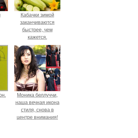
и
Кабачки зимой
заканчиваются
быстрее, чем
кажется.
ва
го
он.
Моника беллуччи,
наша вечная икона
стиля, снова в
центре внимания!