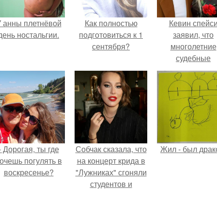
 анны плетнёвой
Как полностью
Кевин спейс
день ностальгии.
подготовиться к 1
заявил, что
сентября?
многолетние
судебные
разбирательст
практически
уничтожили е
состояние.
- Дорогая, ты где
Собчак сказала, что
Жил - был драк
очешь погулять в
на концерт крида в
воскресенье?
"Лужниках" сгоняли
студентов и
школьников, чтобы
забить зал, но даже