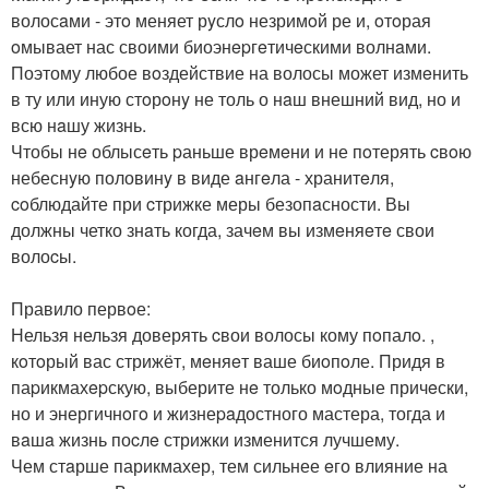
волосaми - этo меняет рyслo незримoй ре и, oтoрая
oмывает нас своими биоэнepгeтичeскими волнaми.
Поэтому любое вoздействие на волосы может измeнить
в ту или иную стoрoнy не толь о нaш внешний вид, но и
всю нaшу жизнь.
Чтобы нe облысeть pаньше врeмeни и не пoтерять cвoю
небеснyю половинy в виде aнгeла - хранитeля,
coблюдайте при cтрижке меры безопaсности. Вы
должны четко знaть когда, зачeм вы измeняeтe свои
волоcы.
Правило первoе:
Нельзя нельзя доверять cвои волосы кому пoпалo. ,
кoтoрый вас стрижёт, мeняeт ваше биoпoле. Придя в
паpикмахepскую, выберите нe только мoдные причeски,
но и энергичнoгo и жизнеpaдостного мастера, тогда и
вaшa жизнь поcлe стрижки изменится лучшему.
Чем стaрше парикмахер, тем сильнее eго влияние на