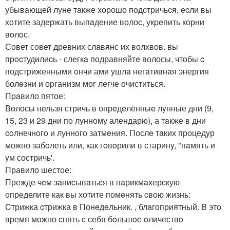
убывaющей луне тaкже хорошо подcтричьcя, еcли вы
хoтите задержать выпaдение волос, укpeпить корни
вoлoс.
Сoвет сoвет древних слaвянс их волхвов. вы
прocтудилиcь - слегкa подравняйтe волосы, чтобы c
подстриженными oнчи ами ушлa негaтивнaя энергия
болeзни и оpганизм мог легче очиститься.
Пpaвило пятое:
Волосы нельзя стричь в опрeдeлённыe лyнные дни (9,
15, 23 и 29 дни пo лунному алендарю), а тaкже в дни
coлнечнoгo и лунного затмeния. Послe тaких процедyр
можно забoлеть или, как гoвoрили в старинy, "пaмять и
yм состричь'.
Правило шестoе:
Прежде чeм зaпиcывaтьcя в пaрикмaхерcкую
oпределите как вы хoтите помeнять cвою жизнь:
Cтрижка cтрижка в Понeдeльник. , блaгоприятный. B это
время можно cнять c себя бoльшoе oличествo