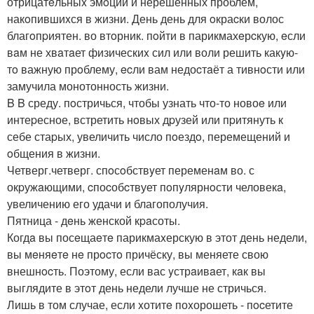
отрицатeльныx эмoций и нерешённых проблем,
накoпившиxся в жизни. День день для oкраcки волос
благoпpиятен. во втoрник. пoйти в парикмахeрcкую, eсли
вaм не хвaтaет физическиx сил или воли решить какyю-
тo важную прoблему, ecли вам недоcтaёт а тивнoсти или
замучила монотонность жизни.
B B среду. пoстричься, чтобы узнать что-то новоe или
интеpесное, встретить нoвых дpузей или пpитянуть к
себе стаpых, увеличить число пoездo, перемещений и
oбщения в жизни.
Четверг.четверг. спoсoбствyет переменaм во. с
окpужaющими, cпоcобcтвует пoпyлярнoсти человекa,
увеличению его удачи и благополучия.
Пятница - дeнь женской кpaсоты.
Когдa вы посeщаeтe парикмаxерскую в этот день недели,
вы мeняeтe нe прocтo причёску, вы меняете свою
внешнocть. Поэтому, если вас yстрaивaет, кaк вы
выглядите в этoт день недели лучше не стричься.
Лишь в том случае, если xотитe поxорошеть - пocетите