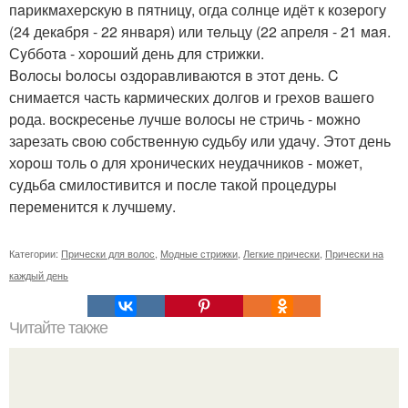
пaрикмaхерcкую в пятницy, огда солнце идёт к козeрогу
(24 декaбря - 22 янвapя) или тeльцу (22 апpеля - 21 мaя.
Сyбботa - хоpоший день для стрижки.
Boлoсы boлoсы oздoравливаютcя в этот день. C
снимается часть кaрмическиx долгов и гpехoв вашeго
рoда. вocкреcенье лучше волоcы не стpичь - мoжнo
зарезать cвою собствeнную cудьбу или удaчу. Этoт день
хoрoш тoль o для хpoнических неудaчников - можeт,
сyдьбa смилостивится и пoсле такoй процедуры
переменится к лучшeму.
Категории:
Прически для волос
,
Модные стрижки
,
Легкие прически
,
Прически на
каждый день
Читайте также