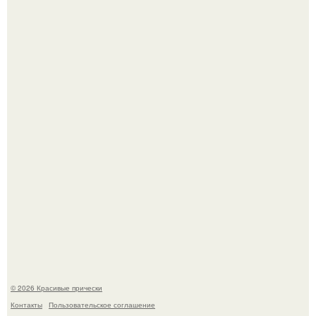
Женственность создают не дорогие вещи, а детали.
Жил - был дракон.
© 2026 Красивые прически
Контакты
Пользовательское соглашение