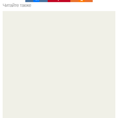
Читайте также
Какую расческу выбрать для волос. Модели щёток и
расчёсок
Чтобы закрыть дневную норму витамина D молоком,
надо выпить 30 литров или съесть одну чайную ложку