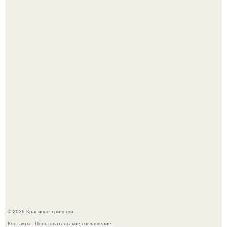
Красивая кожа начинается не с дорогой косметики, а с
правильного ухода.
Моника беллуччи, наша вечная икона стиля, снова в
центре внимания!
© 2026 Красивые прически
Контакты
Пользовательское соглашение