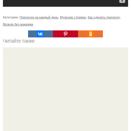
Категории:
Прически на каждый день
,
Мужские стрижки
,
Как сделать прическу
,
Волков без макияжа
Читайте также
Лучшие маски от морщин!