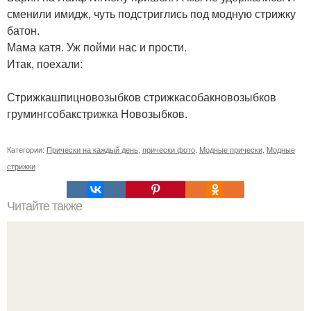
сменили имидж, чуть подстриглись под модную стрижку
батон.
Мама катя. Уж пойми нас и прости.
Итак, поехали:
Стрижкашпицновозыбков стрижкасобакновозыбков
грумингсобакстрижка Новозыбков.
Категории:
Прически на каждый день
,
прически фото
,
Модные прически
,
Модные
стрижки
Читайте также