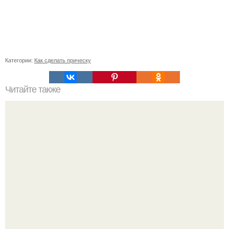
Категории:
Как сделать прическу
Читайте также
Что должно быть у девушке в сумке. Что должно лежать
в сумке у каждой девушки?