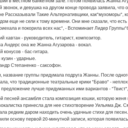
ший в местном банкетном зале. Потом появилась Жанна Аг
й звонок, и девушка на другом конце провода заявила, что о
не Рассказывали Такие Альтернативщики, как"мухоморы", к
дом еще не сели к тому времени. Они мне сказали, что есть 
риехала и покорила всех нас", - Вспоминает Лидер Группы"
ий хавтан - руководитель, гитарист, композитор.
а Андерс она же Жанна Агузарова - вокал.
й конусов - бас-гитара.
 кузин - ударные.
андр Степаненко - саксофон.
и, название группы придумала подруга Жанны. После одно
ала, что традиционные театральные крики "Браво" - неплох
е предложение лучше придуманных ими вариантов - "Твист",
й песней ансамбля стала композиция кошки, которую женя н
вокалистка принесла для нее стихотворение Уильяма Дж. С
ала редким даром находить очень удачные стихи для песен
вили основу первой 20-минутной записи, которая появилась 