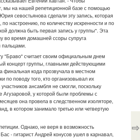
рассказывает Евгений хавтан. - Чтобы
ет, мы на нашей репетиционной базе с помощью
рия севостьянова сделали эту запись, которая
 по настроению, по количеству искренности и по
акой должна быть первая запись у группы". Эта
ому во время домашней ссоры супруга
я пальцами.
дату "Браво" считает своим официальным днем
ный концерт группы, главными действующими
 а финальная кода прозвучала в местном
и по поводу того, кто организовывал их
 участников ансамбля не смогли, поскольку
е Агузаровой, у которой были проблемы с
 месяцев она провела в следственном изоляторе,
нд, в котором занимало третью или четвертую
⇨
петиции. Однако, не веря в возможность
Бас - гитарист Андрей конусов ушел в карнавал,