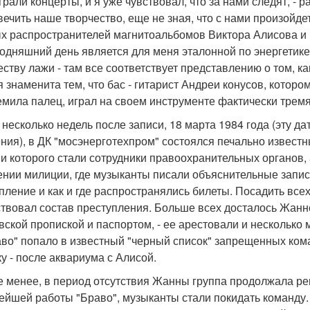
грали концерты, и я уже чувствовал, что за нами следят, - 
вечить наше творчество, еще не зная, что с нами произойд
х распространителей магнитоальбомов Виктора Алисова и Ю
годняшний день является для меня эталонной по энергетике,
еству лажи - там все соответствует представлению о том, к
я знаменита тем, что бас - гитарист Андреи конусов, котор
мила палец, играл на своем инструменте фактически трем
 несколько недель после записи, 18 марта 1984 года (эту 
ния), в ДК "мосэнерготехпром" состоялся печально извест
и которого стали сотрудники правоохранительных органов,
ении милиции, где музыканты писали объяснительные записк
пление и как и где распространялись билеты. Посадить всех
ствовал состав преступления. Больше всех досталось Жанн
вской пропиской и паспортом, - ее арестовали и несколько
аво" попало в известный "черный список" запрещенных кома
ку - после аквариума с Алисой.
е менее, в период отсутствия Жанны группа продолжала ре
ейшей работы "Браво", музыканты стали покидать команду. 