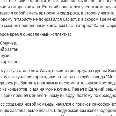
оюз" все-таки состоялся, и, как выяснилось позже, не пос
чки и гитара хавтана. Евгений попытался увести команду о
тавлял собой смесь арт-рока и хард-рока, в сторону чего-то,
 новому гитаристу не понравился басист, и в скором времен
я) сменил приведенный хавтаном бас - гитарист Карен Сарк
орое время обновленный коллектив:
 Сукачев.
ий хавтан.
 кузин.
 саркисов.
 музыку в стиле new Wave, песни из репертуара группы Secre
льку выступления проходили на танцах в клубе завода "Мос
дилось разбавлять программу песнями итальянской эстрады.
о из концертов, сидя на кухне кузина, Павел и Евгений реши
 Гарик пришел к аналогичному выводу, поэтому по обоюдн
сс создания новой команды начался с поисков саксофонист
ению хавтана, было нельзя. В подмосковном железнодорож