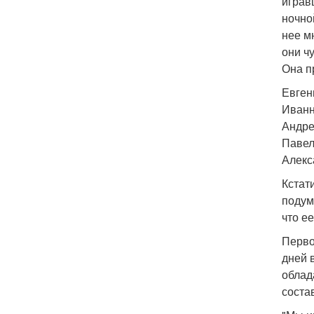
играв
ночно
нее м
они чу
Она п
Евген
Иванн
Андре
Павел
Алекс
Кстат
подум
что е
Перво
дней 
облад
соста