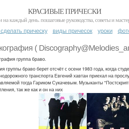
КРАСИВЫЕ ПРИЧЕСКИ
и на каждый день. пошаговые руководства, советы и масте
 сделать прическу
виды причесок
уроки
фот
кография ( Discography@Melodies_a
графия группа браво.
ия группы браво берет отсчёт с осени 1983 года, когда студ
нодорожного транспорта Евгений хавтан приехал на просл
авляемой тогда Гариком Сукачевым. Музыканты "Постскрипт
ления, так же как и он на них