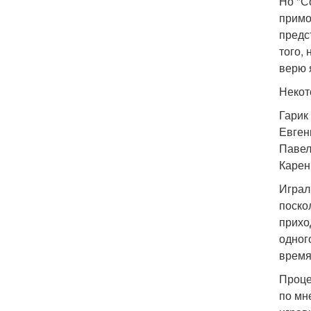
Но "С
примо
предс
того,
верю 
Некот
Гарик
Евген
Павел
Карен
Играл
поско
прихо
одног
время
Проце
по мн