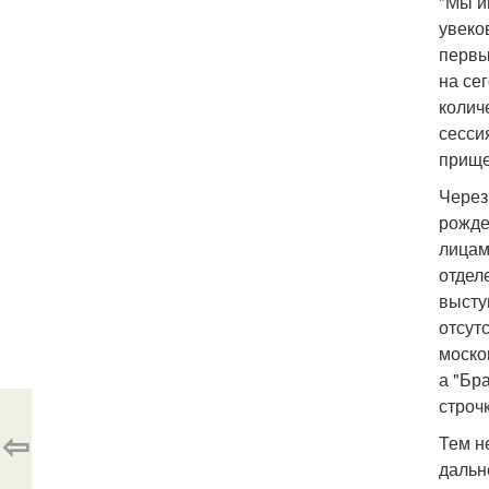
"Мы и
увеко
первы
на се
колич
сесси
прище
Через
рожде
лицам
отдел
высту
отсут
моско
а "Бр
строч
⇦
Тем н
дальн