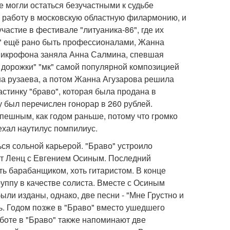
 могли остаться безучастными к судьбе
а работу в московскую областную филармонию, и
астие в фестивале "литуаника-86", где их
о" ещё рано быть профессионалами, Жанна
 микрофона заняла Анна Салмина, спевшая
й дорожки" "мк" самой популярной композицией
на рузаева, а потом Жанна Агузарова решила
астинку "браво", которая была продана в
у был перечислен гонорар в 260 рублей.
спешным, как годом раньше, потому что громко
ехал наутилус помпилиус.
ься сольной карьерой. "Браво" устроило
рт Ленц с Евгением Осиным. Последний
оть барабанщиком, хоть гитаристом. В конце
группу в качестве солиста. Вместе с Осиным
ыли изданы, однако, две песни - "Мне Грустно и
ть. Годом позже в "Браво" вместо ушедшего
боте в "Браво" также напоминают две