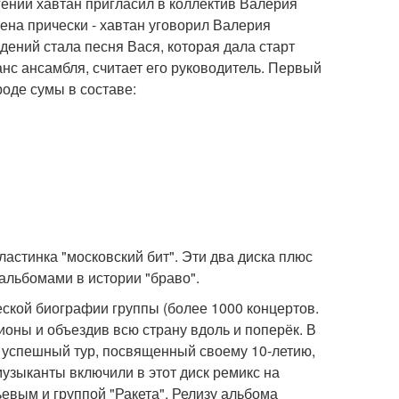
вгений хавтан пригласил в коллектив Валерия
ена прически - хавтан уговорил Валерия
ений стала песня Вася, которая дала старт
анс ансамбля, считает его руководитель. Первый
оде сумы в составе:
ластинка "московский бит". Эти два диска плюс
альбомами в истории "браво".
ской биографии группы (более 1000 концертов.
ионы и объездив всю страну вдоль и поперёк. В
дя успешный тур, посвященный своему 10-летию,
музыканты включили в этот диск ремикс на
евым и группой "Ракета". Релизу альбома