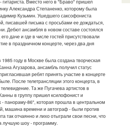
- гитариста. Вместо него в "Браво" пришел
инку Александра Степаненко, которому была
Владимир Кузьмин. Ушедшего саксофониста
й, писавшей письма с просьбами ее дождаться,
ни. Дебют ансамбля в новом составе состоялся
его даче и где в числе гостей присутствовали
стие в праздничном концерте, через два дня
 1985 году в Москве была создана творческая
Жанна Агузарова, ансамбль получил статус
пригласившая ребят принять участие в концерте
быле. После телетрансляции этого концерта, в
 телевидение. Та же Пугачева артистов в
Жанны в группу пришел ксилофонист и
к - панораму-86", которая прошла в центральном
ий, машина времени и автограф - были против
 так отчаянно и лихо отыграли свои песни, что
за лучшую шоу - программу.