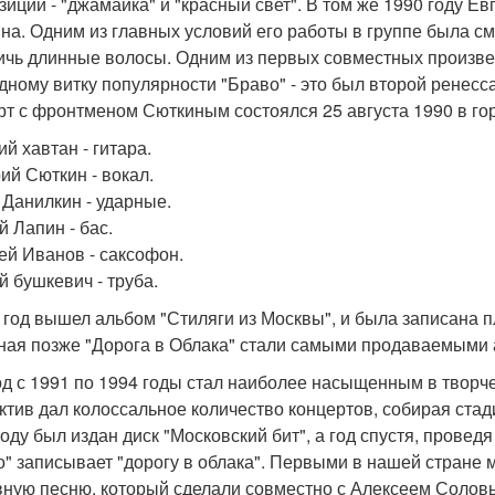
зиции - "джамайка" и "красный свет". В том же 1990 году Е
на. Одним из главных условий его работы в группе была см
ичь длинные волосы. Одним из первых совместных произвед
дному витку популярности "Браво" - это был второй ренесс
рт с фронтменом Сюткиным состоялся 25 августа 1990 в гор
й хавтан - гитара.
ий Сюткин - вокал.
 Данилкин - ударные.
й Лапин - бас.
ей Иванов - саксофон.
й бушкевич - труба.
 год вышел альбом "Стиляги из Москвы", и была записана п
ная позже "Дорога в Облака" стали самыми продаваемыми 
д с 1991 по 1994 годы стал наиболее насыщенным в творче
ктив дал колоссальное количество концертов, собирая стад
году был издан диск "Московский бит", а год спустя, прове
о" записывает "дорогу в облака". Первыми в нашей стране 
вную песню, который сделали совместно с Алексеем Соловь