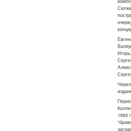
компо
Сютки
постр
очере
конце
Евгени
Валер
Игорь
Серге
Алекс
Серге
Через
издан
Перио
Колле
1992 
"брав
загла