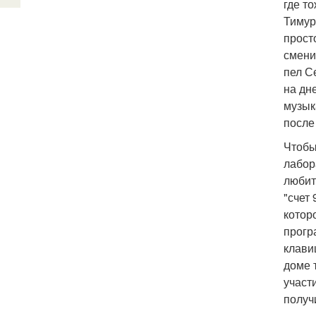
где т
Тимур
прост
смени
пел С
на дн
музык
после
Чтобы
лабор
любит
"счет
котор
прогр
клави
доме 
участ
получ