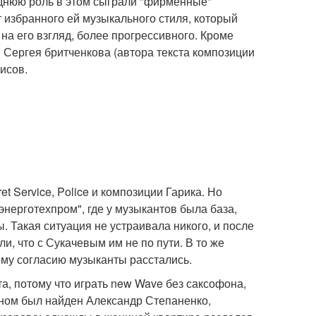
леднюю роль в этом сыграли "фирменные"
т избранного ей музыкального стиля, который
 на его взгляд, более прогрессивного. Кроме
и Сергея бритченкова (автора текста композиции
исов.
t Service, Police и композиции Гарика. Но
энерготехпром", где у музыкантов была база,
 Такая ситуация не устраивала никого, и после
ли, что с Сукачевым им не по пути. В то же
ому согласию музыканты расстались.
а, потому что играть new Wave без саксофона,
ном был найден Александр Степаненко,