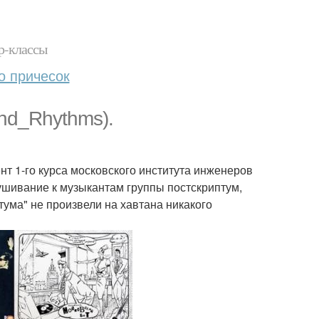
р-классы
о причесок
nd_Rhythms).
ент 1-го курса московского института инженеров
ушивание к музыкантам группы постскриптум,
ума" не произвели на хавтана никакого