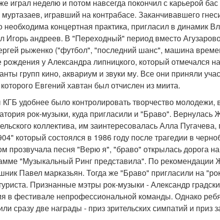
оже играл неделю и потом навсегда покончил с карьерой бас 
 муртазаев, игравший на контрабасе. Заканчивавшего гнес
о необходима концертная практика, пригласил в динамик 
л Игорь андреев. В "Переходный" период вместо Агузарово
ергей рыженко ("футбол", "последний шанс", машина време
е рождения у Александра липницкого, который отмечался на 
анты групп кино, аквариум и звуки му. Все они приняли уча
 которого Евгений хавтан был отчислен из миита.
 КГБ удобнее было контролировать творчество молодежи, в
атория рок-музыки, куда пригласили и "Браво". Вернулась 
ельского коллектива, им заинтересовалась Алла Пугачева, 
 904" который состоялся в 1986 году после трагедии в черно
ом прозвучала песня "Верю я", "браво" открылась дорога на
амме "Музыкальный Ринг представила". По рекомендации 
шник Павел марказьян. Тогда же "Браво" пригласили на "ро
туриста. Признанные мэтры рок-музыки - Александр градск
ия в фестивале непрофессиональной команды. Однако ребята
или сразу две награды - приз зрительских симпатий и приз 