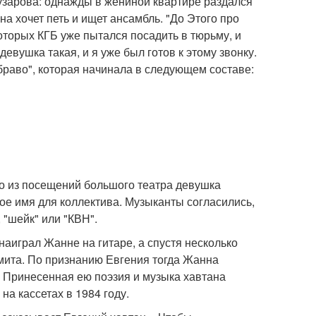
узарова: однажды в жениной квартире раздался
на хочет петь и ищет ансамбль. "До Этого про
оторых КГБ уже пытался посадить в тюрьму, и
девушка такая, и я уже был готов к этому звонку.
браво", которая начинала в следующем составе:
го из посещений большого театра девушка
ое имя для коллектива. Музыканты согласились,
 "шейк" или "КВН".
аиграл Жанне на гитаре, а спустя несколько
мита. По признанию Евгения тогда Жанна
. Принесенная ею поэзия и музыка хавтана
на кассетах в 1984 году.