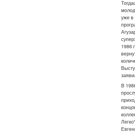
Тогда
молод
уже в
прогр
Агуза
супер
1986 
верну
колич
Высту
заяви
В 198
просл
прихо
концо
колле
Легко
Евген