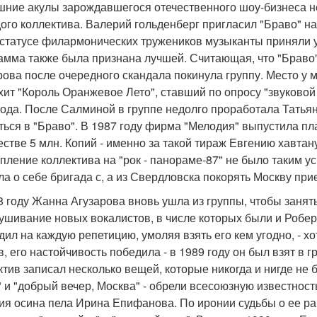
шние акулы зарождавшегося отечественного шоу-бизнеса не
ого коллектива. Валерий гольденберг пригласил "Браво" н
 статусе филармонических тружеников музыканты приняли уч
амма также была признана лучшей. Считающая, что "Брав
рова после очередного скандала покинула группу. Место у
хит "Король Оранжевое Лето", ставший по опросу "звуково
года. После Салминой в группе недолго проработала Татья
ться в "Браво". В 1987 году фирма "Мелодия" выпустила пл
естве 5 млн. Копий - именно за такой тираж Евгению хавтан
пление коллектива на "рок - панораме-87" не было таким у
ла о себе бригада с, а из Свердловска покорять Москву при
8 году Жанна Агузарова вновь ушла из группы, чтобы занят
ушивание новых вокалистов, в числе которых были и Робе
дил на каждую репетицию, умоляя взять его кем угодно, - х
в, его настойчивость победила - в 1989 году он был взят в 
ктив записал несколько вещей, которые никогда и нигде не б
" и "добрый вечер, Москва" - обрели всесоюзную известнос
ия осина пела Ирина Епифанова. По иронии судьбы о ее ра