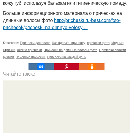
кожу губ, используя бальзам или гигиеническую помаду.
Больше информационного материала о прическах на
длинные волосы фото
http://pricheski.ru-best.com/foto-
prichesok/pricheski-na-dlinnye-volosy-...
Категории:
Прически для волос
,
Как сделать прическу
,
прически фото
,
Модные
стрижки
,
Легкие прически
,
Прически на длинные волосы фото
,
Прически своими
руками
,
Вечерние прически
,
Прически на каждый день
Читайте также
Уроки красоты. 10 опасных компонентов - читайте