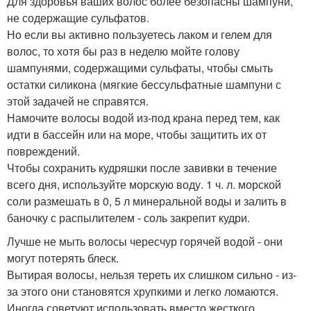
Для здоровья ваших волос более безопасны шампуни,
не содержащие сульфатов.
Но если вы активно пользуетесь лаком и гелем для
волос, то хотя бы раз в неделю мойте голову
шампунями, содержащими сульфаты, чтобы смыть
остатки силикона (мягкие бессульфатные шампуни с
этой задачей не справятся.
Намочите волосы водой из-под крана перед тем, как
идти в бассейн или на море, чтобы защитить их от
повреждений.
Чтобы сохранить кудряшки после завивки в течение
всего дня, используйте морскую воду. 1 ч. л. морской
соли размешать в 0, 5 л минеральной воды и залить в
баночку с распылителем - соль закрепит кудри.
Лучше не мыть волосы чересчур горячей водой - они
могут потерять блеск.
Вытирая волосы, нельзя тереть их слишком сильно - из-
за этого они становятся хрупкими и легко ломаются.
Иногда советуют использовать вместо жесткого