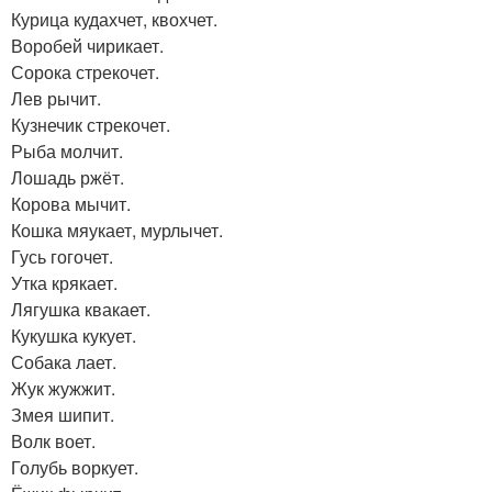
Курица кудахчет, квохчет.
Воробей чирикает.
Сорока стрекочет.
Лев рычит.
Кузнечик стрекочет.
Рыба молчит.
Лошадь ржёт.
Корова мычит.
Кошка мяукает, мурлычет.
Гусь гогочет.
Утка крякает.
Лягушка квакает.
Кукушка кукует.
Собака лает.
Жук жужжит.
Змея шипит.
Волк воет.
Голубь воркует.