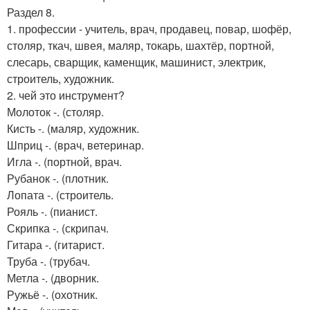
Раздел 8.
1. профессии - учитель, врач, продавец, повар, шофёр,
столяр, ткач, швея, маляр, токарь, шахтёр, портной,
слесарь, сварщик, каменщик, машинист, электрик,
строитель, художник.
2. чей это инструмент?
Молоток -. (столяр.
Кисть -. (маляр, художник.
Шприц -. (врач, ветеринар.
Игла -. (портной, врач.
Рубанок -. (плотник.
Лопата -. (строитель.
Рояль -. (пианист.
Скрипка -. (скрипач.
Гитара -. (гитарист.
Труба -. (трубач.
Метла -. (дворник.
Ружьё -. (охотник.