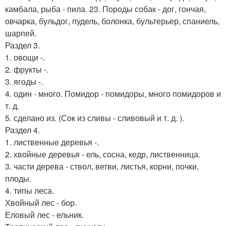
камбала, рыба - пила. 23. Породы собак - дог, гончая,
овчарка, бульдог, пудель, болонка, бультерьер, спаниель,
шарпей.
Раздел 3.
1. овощи -.
2. фрукты -.
3. ягоды -.
4. один - много. Помидор - помидоры, много помидоров и
т. д.
5. сделано из. (Сок из сливы - сливовый и т. д. ).
Раздел 4.
1. лиственные деревья -.
2. хвойные деревья - ель, сосна, кедр, лиственница.
3. части дерева - ствол, ветви, листья, корни, почки,
плоды.
4. типы леса.
Хвойный лес - бор.
Еловый лес - ельник.