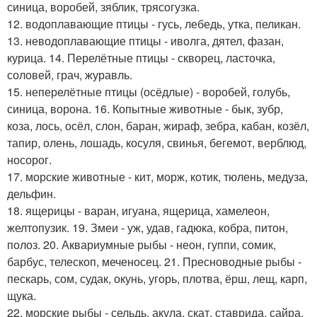
синица, воробей, зяблик, трясогузка.
12. водоплавающие птицы - гусь, лебедь, утка, пеликан.
13. неводоплавающие птицы - иволга, дятел, фазан,
курица. 14. Перелётные птицы - скворец, ласточка,
соловей, грач, журавль.
15. неперелётные птицы (осёдлые) - воробей, голубь,
синица, ворона. 16. Копытные животные - бык, зубр,
коза, лось, осёл, слон, баран, жираф, зебра, кабан, козёл,
тапир, олень, лошадь, косуля, свинья, бегемот, верблюд,
носорог.
17. морские животные - кит, морж, котик, тюлень, медуза,
дельфин.
18. ящерицы - варан, игуана, ящерица, хамелеон,
желтопузик. 19. Змеи - уж, удав, гадюка, кобра, питон,
полоз. 20. Аквариумные рыбы - неон, гуппи, сомик,
барбус, телескоп, меченосец. 21. Пресноводные рыбы -
пескарь, сом, судак, окунь, угорь, плотва, ёрш, лещ, карп,
щука.
22. морские рыбы - сельдь, акула, скат, ставрида, сайра,