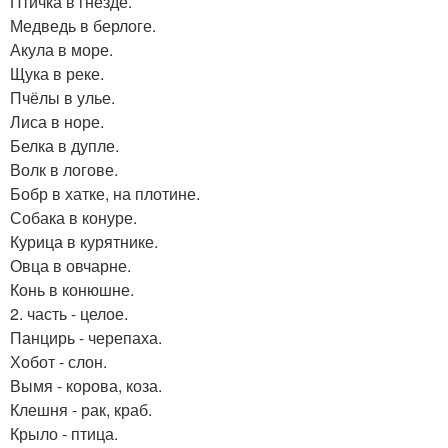
Птичка в гнезде.
Медведь в берлоге.
Акула в море.
Щука в реке.
Пчёлы в улье.
Лиса в норе.
Белка в дупле.
Волк в логове.
Бобр в хатке, на плотине.
Собака в конуре.
Курица в курятнике.
Овца в овчарне.
Конь в конюшне.
2. часть - целое.
Панцирь - черепаха.
Хобот - слон.
Вымя - корова, коза.
Клешня - рак, краб.
Крыло - птица.