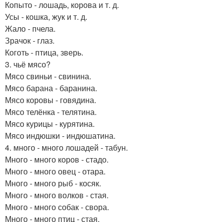
Копыто - лошадь, корова и т. д.
Усы - кошка, жук и т. д.
Жало - пчела.
Зрачок - глаз.
Коготь - птица, зверь.
3. чьё мясо?
Мясо свиньи - свинина.
Мясо барана - баранина.
Мясо коровы - говядина.
Мясо телёнка - телятина.
Мясо курицы - курятина.
Мясо индюшки - индюшатина.
4. много - много лошадей - табун.
Много - много коров - стадо.
Много - много овец - отара.
Много - много рыб - косяк.
Много - много волков - стая.
Много - много собак - свора.
Много - много птиц - стая.