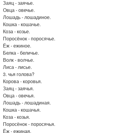
Заяц - заячье.
Овца - овечье.
Лошадь - лошадиное.
Кошка - кошачье.
Коза - козье.
Поросёнок - поросячье.
Ёж - ежиное.
Белка - беличье.
Волк - волчье.
Лиса - лисье.
3. чья голова?
Корова - коровья.
Заяц - заячья.
Овца - овечья.
Лошадь - лошадиная.
Кошка - кошачья.
Коза - козья.
Поросёнок - поросячья.
Ёж - ежиная.