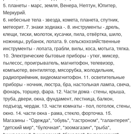
5. планеты - марс, земля, Венера, Нептун, Юпитер,
Меркурий.
6. небесные тела - звезда, комета, планета, спутник,
метеорит. 7. знаки зодиака -. 8. инструменты - дрель,
клещи, тиски, молоток, кусачки, пила, отвёртка, шило,
ножницы, рубанок, лопата. 9. сельскохозяйственные
инструменты - лопата, грабли, вилы, коса, мотыга, тяпка.
10. Электрические бытовые приборы - утюг, миксер,
пылесос, проигрыватель, магнитофон, телевизор,
компьютер, вентилятор, мясорубка, жолодильник,
радиоприёмник, видеомагнитофон. 11. осветительные
приборы - ночник, люстра, бра, настольная лампа, свеча,
фонарь, торшер, фара. 12. Части дома - стены, крыша,
труба, двери, окна, фундамент, лестница, балкон,
подъезд, чердак. 13. части комнаты - пол, потолок, стены,
окно. 14. части окна - рама, стекло, форточка. 15.
Магазины - "Одежда", "обувь", "гастроном", "галантерея",
"детский мир", "булочная", "зоомагазин", "рыба",