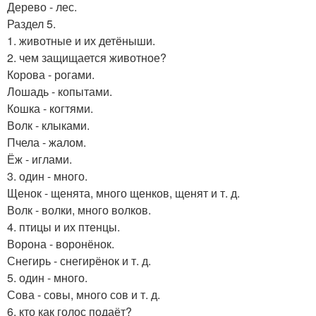
Дерево - лес.
Раздел 5.
1. животные и их детёныши.
2. чем защищается животное?
Корова - рогами.
Лошадь - копытами.
Кошка - когтями.
Волк - клыками.
Пчела - жалом.
Ёж - иглами.
3. один - много.
Щенок - щенята, много щенков, щенят и т. д.
Волк - волки, много волков.
4. птицы и их птенцы.
Ворона - воронёнок.
Снегирь - снегирёнок и т. д.
5. один - много.
Сова - совы, много сов и т. д.
6. кто как голос подаёт?