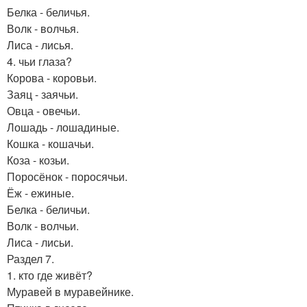
Белка - беличья.
Волк - волчья.
Лиса - лисья.
4. чьи глаза?
Корова - коровьи.
Заяц - заячьи.
Овца - овечьи.
Лошадь - лошадиные.
Кошка - кошачьи.
Коза - козьи.
Поросёнок - поросячьи.
Ёж - ежиные.
Белка - беличьи.
Волк - волчьи.
Лиса - лисьи.
Раздел 7.
1. кто где живёт?
Муравей в муравейнике.