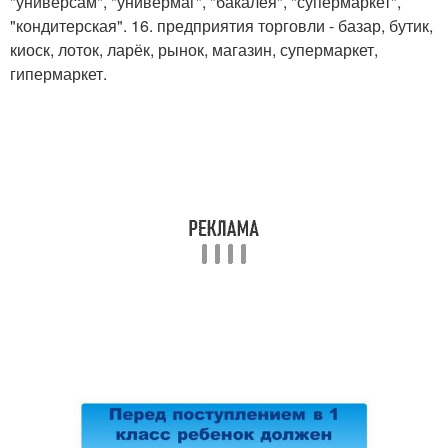
"универсам", "универмаг", "бакалея", "супермаркет",
"кондитерская". 16. предприятия торговли - базар, бутик,
киоск, лоток, ларёк, рынок, магазин, супермаркет,
гипермаркет.