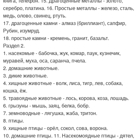
книга, телефон. 15. Драгоценные металлы - золото,
серебро, платина. 16. Простые металлы - железо, сталь,
медь, олово, свинец, ртуть.
17. драгоценные камни - алмаз (бриллиант), сапфир,
Рубин, изумруд.
18. простые камни - кремень, гранит, базальт.
Раздел 2.
1. насекомые - бабочка, жук, комар, паук, кузнечик,
муравей, муха, оса, саранча, пчела.
2. домашние животные.
3. дикие животные.
4. хищные животные - волк, лиса, тигр, лев, собака,
кошка, ёж.
5. травоядные животные - лось, корова, коза, лошадь.
6. грызуны - мышь, заяц, белка, бобр.
7. земноводные - лягушка, жаба, тритон.
8. птицы.
9. хищные птицы - орёл, сокол, сова, ворона.
10. домашние птицы. 11. Насекомоядные птицы - дятел,