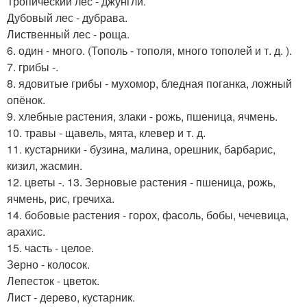
Тропический лес - джунгли.
Дубовый лес - дубрава.
Лиственный лес - роща.
6. один - много. (Тополь - тополя, много тополей и т. д. ).
7. грибы -.
8. ядовитые грибы - мухомор, бледная поганка, ложный
опёнок.
9. хлебные растения, злаки - рожь, пшеница, ячмень.
10. травы - щавель, мята, клевер и т. д.
11. кустарники - бузина, малина, орешник, барбарис,
кизил, жасмин.
12. цветы -. 13. Зерновые растения - пшеница, рожь,
ячмень, рис, гречиха.
14. бобовые растения - горох, фасоль, бобы, чечевица,
арахис.
15. часть - целое.
Зерно - колосок.
Лепесток - цветок.
Лист - дерево, кустарник.