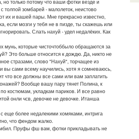
, но только потому что ваши фотки везде и
 с толпой зомбарей - малолеток, неистово
т их и вашей пары. Мне прекрасно известно,
а, если мозги у тебя не в пизде, ты скажешь или
норировать. Слать нахуй - удел недалёких. Как
ых мунь, которые чисточтоббыло обращаются за
хуй? Это больше относится к дождю. Да, никто не
ное стразами, слово "Нахуй", торчащее из
ли вы сами всему научились, хотя я сомневаюсь,
ит что все должны все сами или вам заплатить
сонажей? Вообще вашу пару тянет Полина, к
, по костюмам, укладкам париков. И все равно
той онли чсв, девочке не девочке. Итанша
 с еще более недалекими хомяками, интрига
но, что фендом жалко.
омбил. Пруфы фш вам, фотки прикладывать не