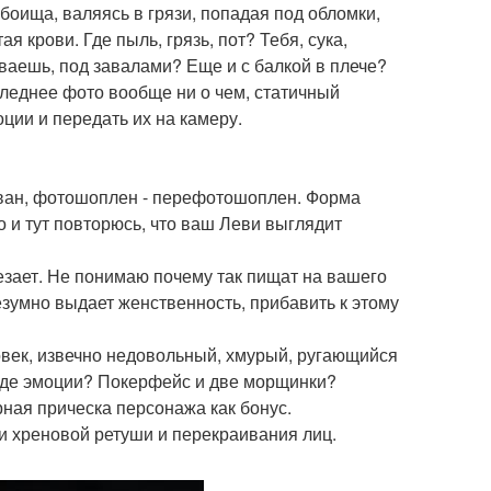
оища, валяясь в грязи, попадая под обломки,
я крови. Где пыль, грязь, пот? Тебя, сука,
еваешь, под завалами? Еще и с балкой в плече?
следнее фото вообще ни о чем, статичный
ции и передать их на камеру.
сован, фотошоплен - перефотошоплен. Форма
но и тут повторюсь, что ваш Леви выглядит
зает. Не понимаю почему так пищат на вашего
зумно выдает женственность, прибавить к этому
овек, извечно недовольный, хмурый, ругающийся
 Где эмоции? Покерфейс и две морщинки?
ная прическа персонажа как бонус.
и хреновой ретуши и перекраивания лиц.