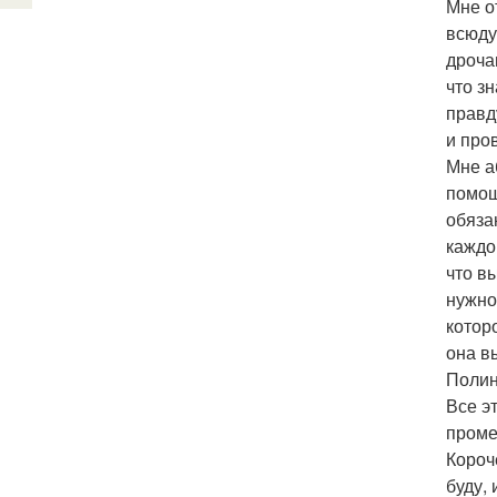
Мне о
всюду
дроча
что з
правд
и про
Мне а
помощ
обяза
каждо
что в
нужно
котор
она в
Полин
Все э
проме
Короч
буду, 