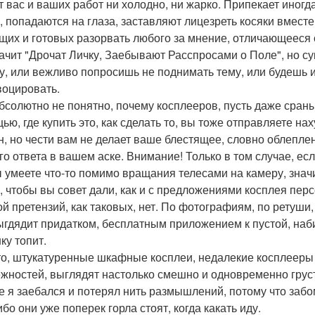
т вас и ваших работ ни холодно, ни жарко. Припекает иногда
, попадаются на глаза, заставляют лицезреть косяки вместе
щих и готовых разорвать любого за мнение, отличающееся о
начит "Дрочат Личку, Заебывают Расспросами о Поле", но сук
у, или вежливо попросишь не поднимать тему, или будешь иг
воцировать.
бсолютно не понятно, почему косплееров, пусть даже сран
ью, где купить это, как сделать то, вы тоже отправляете на
н, но чести вам не делает ваше блестящее, словно облеплен
го ответа в вашем аске. Внимание! Только в том случае, ес
ы умеете что-то помимо вращания телесами на камеру, знач
, чтобы вы совет дали, как и с предложениями косплея пер
ой претензий, как таковых, нет. По фотографиям, по ретуши
ыгдядит придатком, бесплатным приложением к пустой, наби
ку топит.
то, штукатуренные шкафные косплеи, недалекие косплееры
жностей, выглядят настолько смешно и одновременно груст
е я заебался и потерял нить размышлений, потому что заб
ибо они уже поперек горла стоят, когда какать иду.