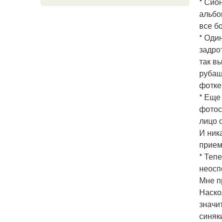
* Сио
альбо
все б
* Оди
задро
так в
рубаш
фотке
* Еще
фотос
лицо 
И ник
прием
* Теп
неосп
Мне п
Наско
значи
синяк