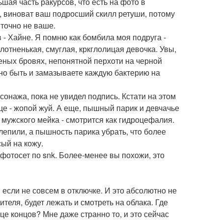
ьшая часть ракурсов, что есть на фото в
, виноват ваш подросший скилл ретуши, потому
точно не ваше.
в - Хайне. Я помню как бомбила моя подруга -
лотненькая, смуглая, кркглолицая девочка. Увы,
еных бровях, непонятной перхоти на черной
жно быть и замазываете каждую бактерию на
онажа, пока не увидел подпись. Кстати на этом
це - жопой жуй. А еще, пышный парик и девчачье
я мужского мейка - смотрится как гидроцефалия.
лепили, а пышность парика убрать, что более
ый на кожу.
й фотосет по snk. Более-менее вы похожи, это
 если не совсем в отключке. И это абсолютно не
ителя, будет лежать и смотреть на облака. Где
це концов? Мне даже странно то, и это сейчас