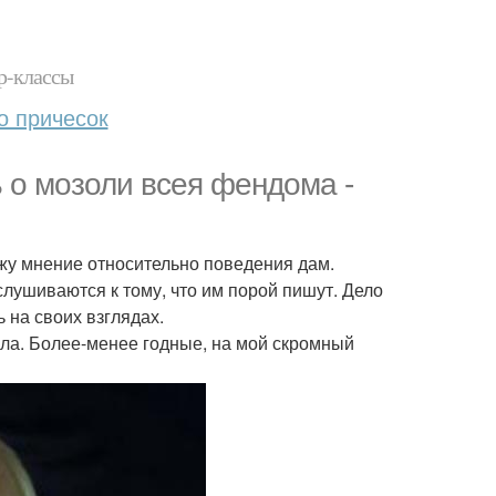
р-классы
о причесок
 о мозоли всея фендома -
ажу мнение относительно поведения дам.
ислушиваются к тому, что им порой пишут. Дело
 на своих взглядах.
ала. Более-менее годные, на мой скромный