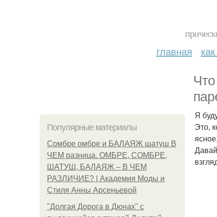
прическ
главная
как
Что
пар
Я буд
Это, 
Популярные материалы
ясное
Сомбре омбре и БАЛАЯЖ шатуш В
Давай
ЧЕМ разница. ОМБРЕ, СОМБРЕ,
взгляд
ШАТУШ, БАЛАЯЖ – В ЧЕМ
РАЗЛИЧИЕ? | Академия Моды и
Стиля Анны Арсеньевой
"Долгая Дорога в Дюнах" с