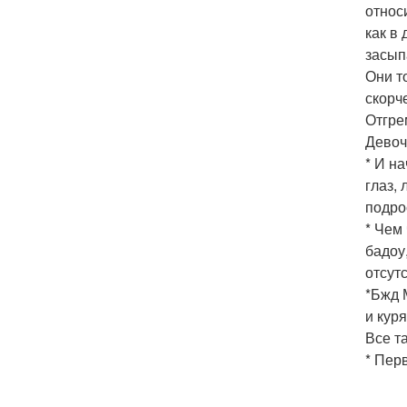
относ
как в 
засып
Они т
скорч
Отгре
Девоч
* И н
глаз,
подро
* Чем
бадоу
отсут
*Бжд 
и кур
Все т
* Пер