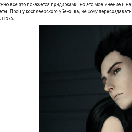
жно все это покажется придирками, но это мое мнение и на 
еты. Прошу косплеерского убежища, не хочу пересоздавать 
. Пока.