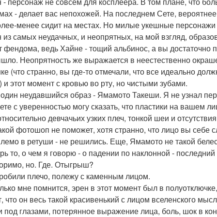
н - персонаж не совсем для косплеера. В том плане, что бол
мах - делает вас непохожей. На последнем Сете, вероятнее
олее-менее сидит на местах. Но милые укешные персонажи 
н из самых неудачных, и неопрятных, на мой взгляд, образо
т фендома, ведь Хайне - тощий альбинос, а вы достаточно п
ышло. Неопрятность же выражается в неестественно окраш
ке (что странно, вы где-то отмечали, что все идеально дол
) и этот момент с кровью во рту, но чистыми зубами.
 один неудавшийся образ - Ямамото Такеши. Я не узнал перс
ете с уверенностью могу сказать, что пластики на вашем ли
относительно девчачьих узких плеч, тонкой шеи и отсутстви
акой фотошоп не поможет, хотя странно, что лицо вы себе с
лемо в ретуши - не решились. Еще, Ямамото не такой белес
ерь то, о чем я говорю - о падении по наклонной - последни
оримо, но. Где. Отыгрыш?
робили плечо, полежу с каменным лицом.
лько мне помнится, эрен в этот момент был в полуотключке,
т, что он весь такой красивенький с лицом вселенского мысл
и под глазами, потерянное выражение лица, боль, шок в кон