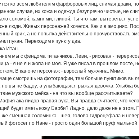
ится ко всем любителям фарфоровых лиц, снимая драки, поб
данном случае, их кожа и одежда безупречно чистые, не счита
ало соломой, камнями, глиной. Ты что там, вытереться усп
оже люди. Живых персонажей хочется. Как и в эмоциях. По
енный крик, а не попытка действительно прочувствовать эмо
мел пукан. Переходим к пункту два.
ка Итан.
ачнем мы с фендома титанчиков. Леви, - рисован - перери
 лица - я не я и жопа не моя. Я уже писал в прошлом посте, 
стком. В каноне персонаж - взрослый мужчина. Мимо.
 чаще смотришь на фотографии, тем больше пунктиков выле
, но вы не бадоу, а улыбающаяся рыжая девочка. Улыбка бе
ствие мужского мейка - на что вы вообще рассчитываете?
Мафия ака пидор правая рука. Вы правда считаете, что чел
ящий будет иметь кожу Барби? Ладно, дело даже не в этом.
а же смешная соломинка - шея, голова гидроцефала и невер
вый фотосет по Нане - просто один большой пруф мыльной 