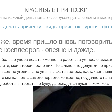
КРАСИВЫЕ ПРИЧЕСКИ
и на каждый день. пошаговые руководства, советы и масте
 сделать прическу
виды причесок
уроки
фот
 же, время пришло вновь поговорить
е косплееров - овсяне и дожде.
у больше упора делать именно на работы, а уж после выск
кстати, мой второй пост о них. Печально, что девушки не пр
, всем не угодишь, но увы, вы скатываетесь, настаивая лишь
те мы начнем с самого первого, конкретно, неудачного нач
, работы, я трогать не буду, да охладятся пуканы хомяков.