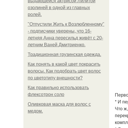
выдающейся актрисой Лилитой
озолиней в одной из главных
ролей.
"Отпустили Жить к Возлюбленному"
- подписчики уверены, что 16-
летняя Анна пересильд живёт с 20-
летним Ваней Дмитриенко.
Традиционная грузинская одежда.
Как понять в какой цвет покрасить
волосы. Как подобрать цвет волос
по цветотипу внешности?
Как правильно использовать
Перво
флексотрон соло
* И п
Оливковая маска для волос с
Что ж
медом.
перек
компл