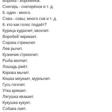
Ворона - воронёнок.
Снегирь - снегирёнок и т. д.
5. один - много.
Сова - совы, много сов и т. д.
6. кто как голос подаёт?
Курица кудахчет, квохчет.
Воробей чирикает.
Сорока стрекочет.
Лев рычит.
Кузнечик стрекочет.
Рыба молчит.
Лошадь ржёт.
Корова мычит.
Кошка мяукает, мурлычет.
Гусь гогочет.
Утка крякает.
Лягушка квакает.
Кукушка кукует.
Собака лает.