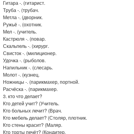
Гитара -. (гитарист.
Труба -. (трубач.
Метла -. (дворник.
Ружьё -. (охотник.
Мел -. (учитель.
Кастрюля -. (повар.
Скальпель -. (хирург.
Свисток -. (милиционер.
Удочка -. (рыболов.
Напильник -. (слесарь.
Молот -. (кузнец.
Ножницы -. (парикмахер, портной.
Расчёска -. (парикмахер.
3. кто что делает?
Кто детей учит? (Учитель.
Кто больных лечит? (Врач.
Кто мебель делает? (Столяр, плотник.
Кто стены красит? (Маляр.
Кто торты печёт? (Кондитер.