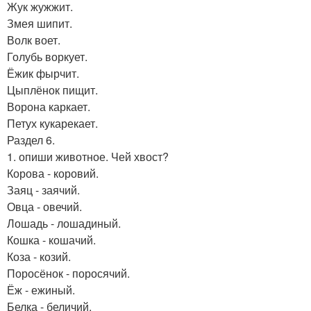
Жук жужжит.
Змея шипит.
Волк воет.
Голубь воркует.
Ёжик фырчит.
Цыплёнок пищит.
Ворона каркает.
Петух кукарекает.
Раздел 6.
1. опиши животное. Чей хвост?
Корова - коровий.
Заяц - заячий.
Овца - овечий.
Лошадь - лошадиный.
Кошка - кошачий.
Коза - козий.
Поросёнок - поросячий.
Ёж - ежиный.
Белка - беличий.