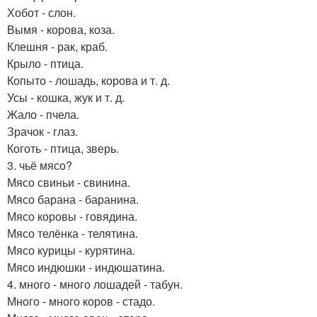
Хобот - слон.
Вымя - корова, коза.
Клешня - рак, краб.
Крыло - птица.
Копыто - лошадь, корова и т. д.
Усы - кошка, жук и т. д.
Жало - пчела.
Зрачок - глаз.
Коготь - птица, зверь.
3. чьё мясо?
Мясо свиньи - свинина.
Мясо барана - баранина.
Мясо коровы - говядина.
Мясо телёнка - телятина.
Мясо курицы - курятина.
Мясо индюшки - индюшатина.
4. много - много лошадей - табун.
Много - много коров - стадо.