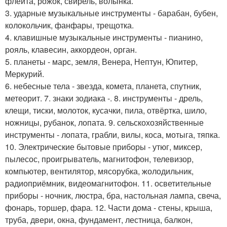
флейта, рожок, свирель, волынка.
3. ударные музыкальные инструменты - барабан, бубен,
колокольчик, фанфары, трещотка.
4. клавишные музыкальные инструменты - пианино,
рояль, клавесин, аккордеон, орган.
5. планеты - марс, земля, Венера, Нептун, Юпитер,
Меркурий.
6. небесные тела - звезда, комета, планета, спутник,
метеорит. 7. знаки зодиака -. 8. инструменты - дрель,
клещи, тиски, молоток, кусачки, пила, отвёртка, шило,
ножницы, рубанок, лопата. 9. сельскохозяйственные
инструменты - лопата, грабли, вилы, коса, мотыга, тяпка.
10. Электрические бытовые приборы - утюг, миксер,
пылесос, проигрыватель, магнитофон, телевизор,
компьютер, вентилятор, мясорубка, жолодильник,
радиоприёмник, видеомагнитофон. 11. осветительные
приборы - ночник, люстра, бра, настольная лампа, свеча,
фонарь, торшер, фара. 12. Части дома - стены, крыша,
труба, двери, окна, фундамент, лестница, балкон,