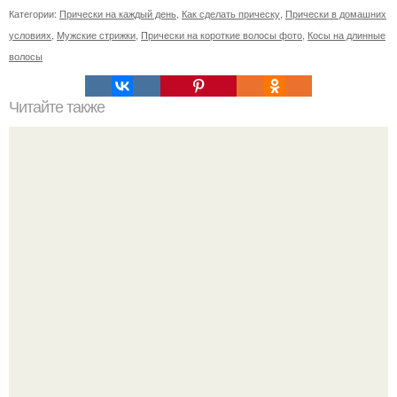
Категории:
Прически на каждый день
,
Как сделать прическу
,
Прически в домашних
условиях
,
Мужские стрижки
,
Прически на короткие волосы фото
,
Косы на длинные
волосы
Читайте также
Челлендж 7 СЕКУНД. 7 Second Challenge - ваш друг дает
вам задание, вы должны выполнить его всего за 7
секунд.