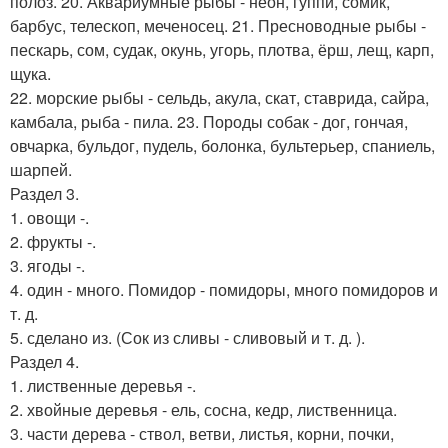
полоз. 20. Аквариумные рыбы - неон, гуппи, сомик,
барбус, телескоп, меченосец. 21. Пресноводные рыбы -
пескарь, сом, судак, окунь, угорь, плотва, ёрш, лещ, карп,
щука.
22. морские рыбы - сельдь, акула, скат, ставрида, сайра,
камбала, рыба - пила. 23. Породы собак - дог, гончая,
овчарка, бульдог, пудель, болонка, бультерьер, спаниель,
шарпей.
Раздел 3.
1. овощи -.
2. фрукты -.
3. ягоды -.
4. один - много. Помидор - помидоры, много помидоров и
т. д.
5. сделано из. (Сок из сливы - сливовый и т. д. ).
Раздел 4.
1. лиственные деревья -.
2. хвойные деревья - ель, сосна, кедр, лиственница.
3. части дерева - ствол, ветви, листья, корни, почки,