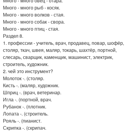
Много - много овец - отара.
Много - много рыб - косяк.
Много - много волков - стая.
Много - много собак - свора.
Много - много птиц - стая.
Раздел 8.
1. профессии - учитель, врач, продавец, повар, шофёр,
столяр, ткач, швея, маляр, токарь, шахтёр, портной,
слесарь, сварщик, каменщик, машинист, электрик,
строитель, художник.
2. чей это инструмент?
Молоток -. (столяр.
Кисть -. (маляр, художник.
Шприц -. (врач, ветеринар.
Игла -. (портной, врач.
Рубанок -. (плотник.
Лопата -. (строитель.
Рояль -. (пианист.
Скрипка -. (скрипач.