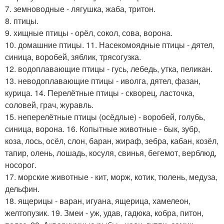
7. земноводные - лягушка, жаба, тритон.
8. птицы.
9. хищные птицы - орёл, сокол, сова, ворона.
10. домашние птицы. 11. Насекомоядные птицы - дятел,
синица, воробей, зяблик, трясогузка.
12. водоплавающие птицы - гусь, лебедь, утка, пеликан.
13. неводоплавающие птицы - иволга, дятел, фазан,
курица. 14. Перелётные птицы - скворец, ласточка,
соловей, грач, журавль.
15. неперелётные птицы (осёдлые) - воробей, голубь,
синица, ворона. 16. Копытные животные - бык, зубр,
коза, лось, осёл, слон, баран, жираф, зебра, кабан, козёл,
тапир, олень, лошадь, косуля, свинья, бегемот, верблюд,
носорог.
17. морские животные - кит, морж, котик, тюлень, медуза,
дельфин.
18. ящерицы - варан, игуана, ящерица, хамелеон,
желтопузик. 19. Змеи - уж, удав, гадюка, кобра, питон,