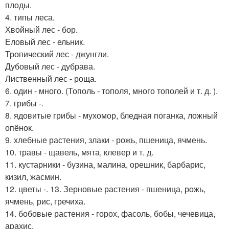
плоды.
4. типы леса.
Хвойный лес - бор.
Еловый лес - ельник.
Тропический лес - джунгли.
Дубовый лес - дубрава.
Лиственный лес - роща.
6. один - много. (Тополь - тополя, много тополей и т. д. ).
7. грибы -.
8. ядовитые грибы - мухомор, бледная поганка, ложный
опёнок.
9. хлебные растения, злаки - рожь, пшеница, ячмень.
10. травы - щавель, мята, клевер и т. д.
11. кустарники - бузина, малина, орешник, барбарис,
кизил, жасмин.
12. цветы -. 13. Зерновые растения - пшеница, рожь,
ячмень, рис, гречиха.
14. бобовые растения - горох, фасоль, бобы, чечевица,
арахис.