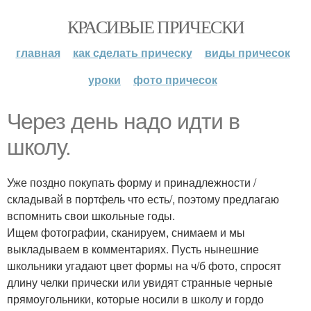
КРАСИВЫЕ ПРИЧЕСКИ
главная
как сделать прическу
виды причесок
уроки
фото причесок
Через день надо идти в
школу.
Уже поздно покупать форму и принадлежности /
складывай в портфель что есть/, поэтому предлагаю
вспомнить свои школьные годы.
Ищем фотографии, сканируем, снимаем и мы
выкладываем в комментариях. Пусть нынешние
школьники угадают цвет формы на ч/б фото, спросят
длину челки прически или увидят странные черные
прямоугольники, которые носили в школу и гордо