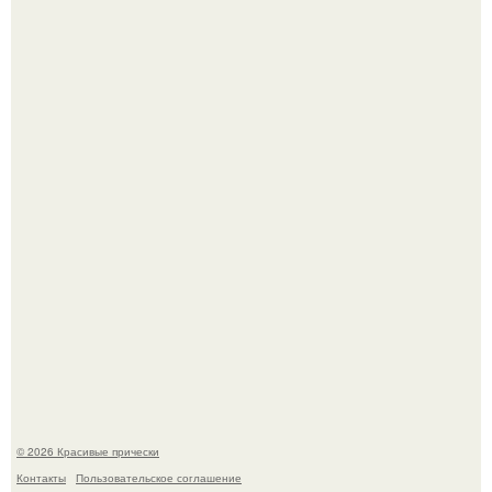
Собчак сказала, что на концерт крида в "Лужниках"
сгоняли студентов и школьников, чтобы забить зал, но
даже так везде были пустоты.
Жил - был дракон.
© 2026 Красивые прически
Контакты
Пользовательское соглашение