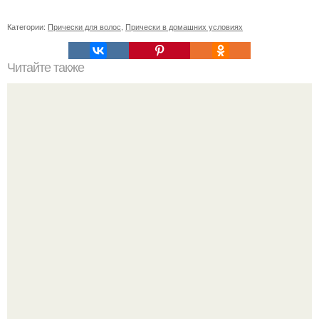
Категории:
Прически для волос
,
Прически в домашних условиях
Читайте также
Как придать стойкий объем волосам у корней?