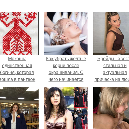
Мокошь:
Как убрать желтые
Брейды - хвост
единственная
корни после
стильная и
богиня, которая
окрашивания. С
актуальная
вошла в пантеон
чего начинается
прическа на лю
князя Владимира.
желтизна
случай.