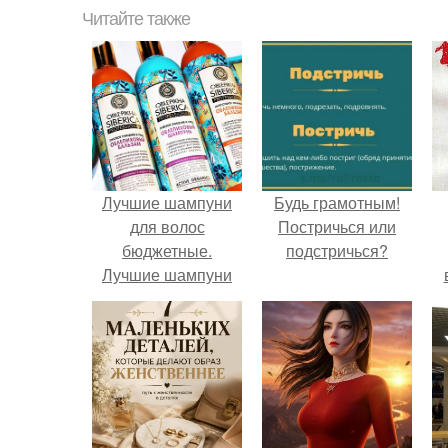
Читайте также
Лучшие шампуни
Будь грамотным!
для волос
Постричься или
бюджетные.
подстричься?
Лучшие шампуни
для тонких жирных
волос