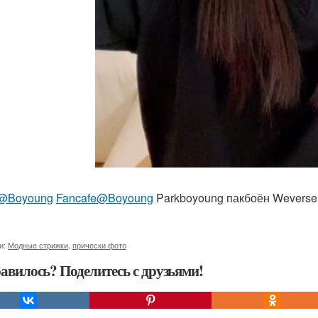
@Boyoung
Fancafe@Boyoung
Parkboyoung пакбоён Weverse
и:
Модные стрижки
,
прически фото
авилось? Поделитесь с друзьями!