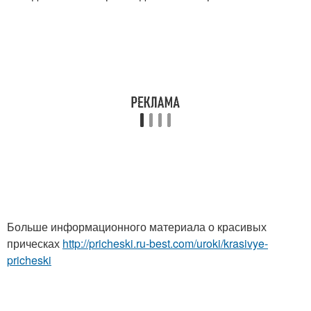
Больше информационного материала о красивых
прическах
http://pricheski.ru-best.com/uroki/krasivye-
pricheski